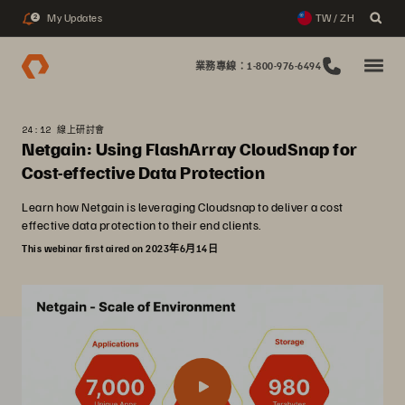
My Updates
TW / ZH
2
業務專線：1-800-976-6494
24:12 線上研討會
Netgain: Using FlashArray CloudSnap for
Cost-effective Data Protection
Learn how Netgain is leveraging Cloudsnap to deliver a cost
effective data protection to their end clients.
This webinar first aired on 2023年6月14日