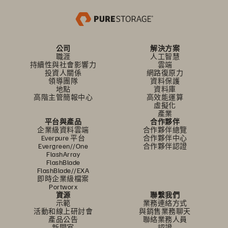
公司
解決方案
職涯
人工智慧
持續性與社會影響力
雲端
投資人關係
網路復原力
領導團隊
資料保護
地點
資料庫
高階主管簡報中心
高效能運算
虛擬化
產業
平台與產品
合作夥伴
企業級資料雲端
合作夥伴總覽
Everpure 平台
合作夥伴中心
Evergreen//One
合作夥伴認證
FlashArray
FlashBlade
FlashBlade//EXA
即時企業級檔案
Portworx
資源
聯繫我們
示範
業務連絡方式
活動和線上研討會
與銷售業務聊天
產品公告
聯絡業務人員
新聞室
認證