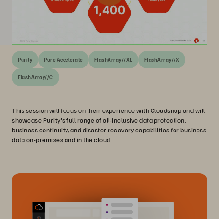
Purity
Pure Accelerate
FlashArray//XL
FlashArray//X
FlashArray//C
This session will focus on their experience with Cloudsnap and will
showcase Purity's full range of all-inclusive data protection,
business continuity, and disaster recovery capabilities for business
data on-premises and in the cloud.