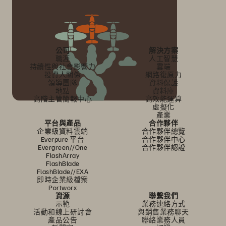
公司
解決方案
職涯
人工智慧
持續性與社會影響力
雲端
投資人關係
網路復原力
領導團隊
資料保護
地點
資料庫
高階主管簡報中心
高效能運算
虛擬化
產業
平台與產品
合作夥伴
企業級資料雲端
合作夥伴總覽
Everpure 平台
合作夥伴中心
Evergreen//One
合作夥伴認證
FlashArray
FlashBlade
FlashBlade//EXA
即時企業級檔案
Portworx
資源
聯繫我們
示範
業務連絡方式
活動和線上研討會
與銷售業務聊天
產品公告
聯絡業務人員