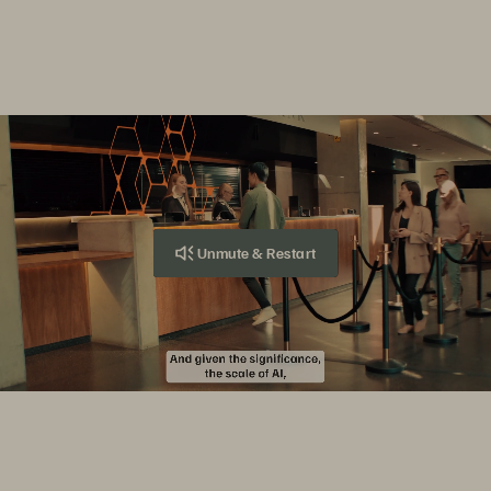
縮減能源使用多達
85
%
相較全快閃儲存競品
Unmute & Restart
高效能儲存
在市場波動中繁榮發展
讓您的企業持續前進。掌握市場波動，展現卓越效率與
穩定預期。只在 Everpure。