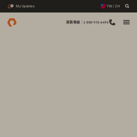
My Updates
TW / ZH
2
業務專線：1-800-976-6494
1touch 現已正式更名為 Everpure
Everpure 收購了 1touch，為資料管理注入智慧化與脈絡能
力。
閱讀部落格文章