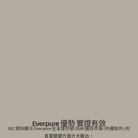
在市場波動中繁榮發展
讓您的企業持續前進。掌握市場波動，展現卓越效率與
穩定預期。只在 Everpure。
探索 Everpure 的優勢
0
1
Everpure 優勢 實證有效
IDC 資料顯示 Everpure 在全球外部 OEM 儲存市場 (中國除外) 的
首要關鍵方面大大勝出。