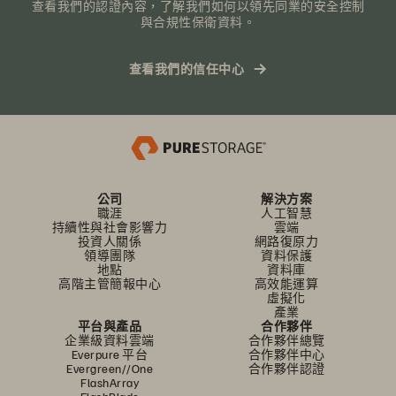
查看我們的認證內容，了解我們如何以領先同業的安全控制
與合規性保衛資料。
查看我們的信任中心
公司
解決方案
職涯
人工智慧
持續性與社會影響力
雲端
投資人關係
網路復原力
領導團隊
資料保護
地點
資料庫
高階主管簡報中心
高效能運算
虛擬化
產業
平台與產品
合作夥伴
企業級資料雲端
合作夥伴總覽
Everpure 平台
合作夥伴中心
Evergreen//One
合作夥伴認證
FlashArray