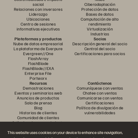
social
Ciberadaptación
Relaciones con inversores
Protección de datos
Liderazgo
Bases de datos
Ubicaciones
Computación de alto
Centro de sesiones
rendimiento
informativas ejecutivas
Virtualización
Industrias
Plataformas y productos
Socios
Nube de datos empresarial
Descripción general del socio
La plataforma de Everpure
Central del socio
Evergreen//One
Certificaciones para socios
FlashArray
FlashBlade
FlashBlade//EXA
Enterprise File
Portworx
Recursos
Contáctenos
Demostraciones
Comuníquese con ventas
Eventos y seminarios web
Chatee con ventas
Anuncios de productos
Comunicarse con ventas
Sala de prensa
Certificaciones
Blog
Política de divulgación de
Historias de clientes
vulnerabilidades
Comunidad de clientes
Artículo sobre conocimiento
This website uses cookies on your device to enhance site navigation,