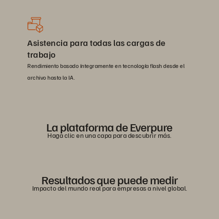
Asistencia para todas las cargas de
trabajo
Rendimiento basado íntegramente en tecnología flash desde el
archivo hasta la IA.
La plataforma de Everpure
Haga clic en una capa para descubrir más.
Show Universal Data Intelligence
Show Delivered as a Service
Show Intelligent Control Plane
Show Unified Data Plane
Show Evergreen Architecture
Resultados que puede medir
Impacto del mundo real para empresas a nivel global.