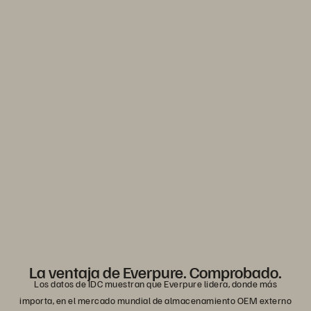
Mantenga su negocio en movimiento. Navegue la
volatilidad del mercado con la eficiencia y previsibilidad
que necesita. Solo de Everpure.
Descubra la ventaja de Everpure
0
1
La ventaja de Everpure. Comprobado.
Los datos de IDC muestran que Everpure lidera, donde más
importa, en el mercado mundial de almacenamiento OEM externo