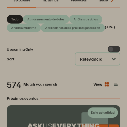
Soluciones
Industrias
Productos
Socio
Seri
Todo
Almacenamiento de datos
Análisis de datos
(+26)
Análisis moderno
Aplicaciones de la próxima generación
Upcoming Only
Relevancia
Sort
574
Match your search
View
Próximos eventos
En la actualidad