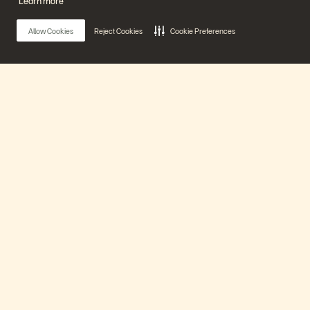
Learn more
Allow Cookies
Reject Cookies
Cookie Preferences
Main Menu
See Everpure Data Stream in Action: Stop
Nuestra plataforma
Prepping and Start Shipping AI
46 min
Transmitido previamente
Productos
Watch Now
Soluciones
Cargar más
Back to search
Asistencia
Socios