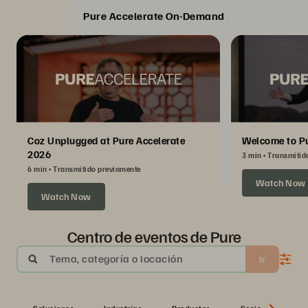
Pure Accelerate On-Demand
Coz Unplugged at Pure Accelerate
Welcome to Pu
2026
3 min
Transmitid
6 min
Transmitido previamente
Watch Now
Watch Now
Centro de eventos de Pure
Tema, categoría o locación
Ir