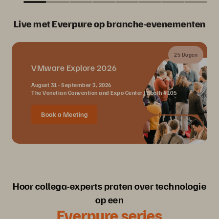
Live met Everpure op branche-evenementen
25 Dagen
VMware Explore 2026
August 31 - September 3, 2026
The Venetian Convention and Expo Center | Booth #105
Book a Meeting
Hoor collega-experts praten over technologie
op een
Everpure series