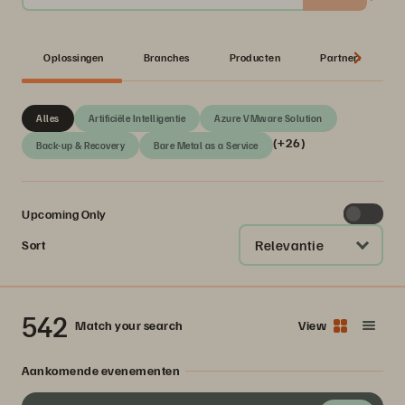
Oplossingen
Branches
Producten
Partner:
Alles
Artificiële Intelligentie
Azure VMware Solution
(+26)
Back-up & Recovery
Bare Metal as a Service
Upcoming Only
Relevantie
Sort
542
Match your search
View
Aankomende evenementen