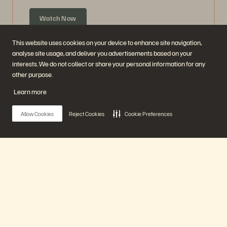
Watch Now
This website uses cookies on your device to enhance site navigation,
analyse site usage, and deliver you advertisements based on your
interests. We do not collect or share your personal information for any
other purpose.
Learn more
Allow Cookies
Reject Cookies
Cookie Preferences
Guarantee Data Availability: How to Create a
Snapshot Bunker
Main Menu
47 minuten
Eerder uitgezonden
Ons platform
Watch Now
Producten