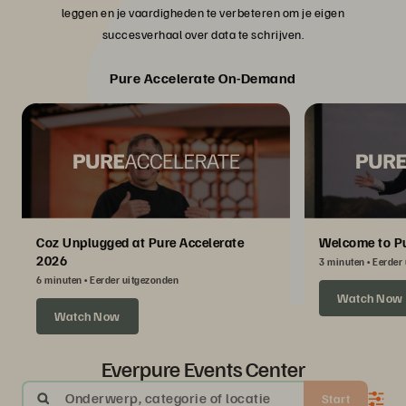
leggen en je vaardigheden te verbeteren om je eigen
succesverhaal over data te schrijven.
Pure Accelerate On-Demand
Coz Unplugged at Pure Accelerate
Welcome to Pu
2026
3 minuten
Eerder
6 minuten
Eerder uitgezonden
Watch Now
Watch Now
Everpure Events Center
Onderwerp, categorie of locatie
Start