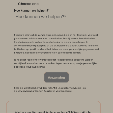
Choose one
Hoe kunnen we helpen?
*
Everpure gebruikt de persoonlijke gegevens die je in het formulier verstrekt
(zoals naam, telefoonnummer, e-mailadres, bedrijfsnaam, functietitel en
locatie) om je relevante informatie te sturen en om bestellingen te
verwerken die je bij Everpure of via onze partners plaatst. Door op ‘Indienen’
te klikken, ga je akkoord met het delen van deze persoonlijke gegevens met
Everpure, net als met onze partners en gerelateerde derden.
Je hebt het recht om te verzoeken dat je persoonlijke gegevens worden
verwijderd, en om bezwaar te maken tegen de verkoop van je persoonlijke
gegevens.
Privacyverklaring
Verzenden
Deze site wordt beschermd door reCAPTCHA en het
privacybeleid
, en
de
servicevoorwaarden
van Google zijn van toepassing.
Hulp nodig met iets anders? Kies uit de