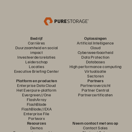
Bedrijf
Oplossingen
Carrières
Artificial Intelligence
Duurzaamheid en social
Cloud
impact
Cyberweerbaarheid
Investeerdersrelaties
Data Protection
Leiderschap
Databases
Locaties
High performance computing
Executive Briefing Center
Virtualisatie
Sectoren
Platform en producten
Partners
Enterprise Data Cloud
Partneroverzicht
Het Everpure-platform
Partner Central
Evergreen//One
Partnercertificaten
FlashArray
FlashBlade
FlashBlade//EXA
Enterprise File
Portworx
Resources
Neem contact met ons op
Demos
Contact Sales