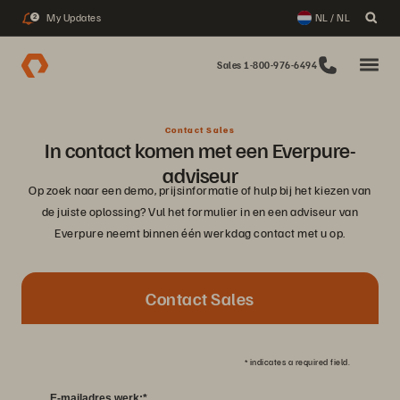
My Updates
NL / NL
2
Sales 1-800-976-6494
Contact Sales
In contact komen met een Everpure-
adviseur
Op zoek naar een demo, prijsinformatie of hulp bij het kiezen van
de juiste oplossing? Vul het formulier in en een adviseur van
Everpure neemt binnen één werkdag contact met u op.
Contact Sales
*
indicates a required field.
E-mailadres werk:
*