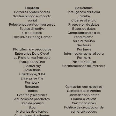
Empresa
Soluciones
Carreras profesionales
Inteligencia artificial
Sostenibilidad e impacto
La nube
social
Ciberresiliencia
Relaciones con los inversores
Protección de datos
Equipo directivo
Bases de datos
Ubicaciones
Computación de alto
Executive Briefing Center
rendimiento
Virtualización
Sectores
Plataforma y productos
Partners
Enterprise Data Cloud
Información general para
La Plataforma Everpure
Partners
Evergreen//One
Partner Central
FlashArray
Certificaciones de Partners
FlashBlade
FlashBlade//EXA
Enterprise File
Portworx
Recursos
Contactar con nosotros
Demos
Contactar con Ventas
Eventos y Webinars
Chatear con Ventas
Anuncios de productos
Llamar a Ventas
Sala de prensa
Certificaciones
Blog
Política de divulgación de
Historias de clientes
vulnerabilidades
Comunidad de clientes