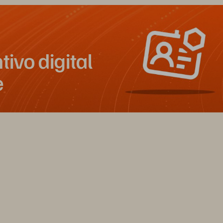
ntivo digital
e
 forma muy práctica de mostrar
ciales para que todo el mundo los