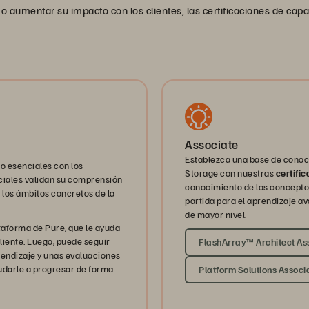
 aumentar su impacto con los clientes, las certificaciones de capa
Associate
Establezca una base de conoci
o esenciales con los
Storage con nuestras
certifi
ciales validan su comprensión
conocimiento de los conceptos
 los ámbitos concretos de la
partida para el aprendizaje av
de mayor nivel.
taforma de Pure, que le ayuda
cliente. Luego, puede seguir
FlashArray™ Architect As
endizaje y unas evaluaciones
udarle a progresar de forma
Platform Solutions Associ