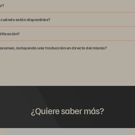
Posicionamiento de la P
ez?
ional sobre FlashArray y FlashBlade dirigida por un instructor
 cuándo están disponibles?
tificación?
Cuenta de CertMetrics
examen, incluyendo una traducción en directo del mismo?
to
¿Quiere saber más?