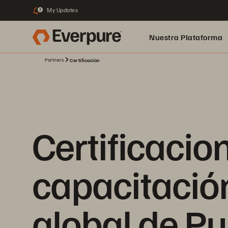
My Updates
2
Nuestra Plataforma
Partners
Certificación
pure.ai
Certificacio
capacitació
global de Pu