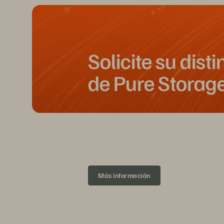
Solicite su disti
de Pure Storag
Los distintivos de Pure Storage son una
sus logros profesionales en las redes so
vea.
Más información