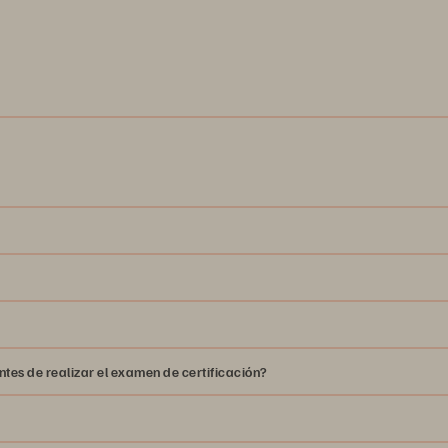
men de certificación y obtener los resultados
este vídeo
tes de realizar el examen de certificación?