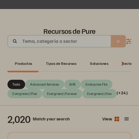
Recursos de Pure
Tema, categoría o sector
Ir
Productos
Tipos de Recursos
Soluciones
Sectores
Todo
Advanced Services
AIRI
Enterprise File
(+24)
Evergreen//Flex
Evergreen//Forever
Evergreen//One
2,020
Match your search
View