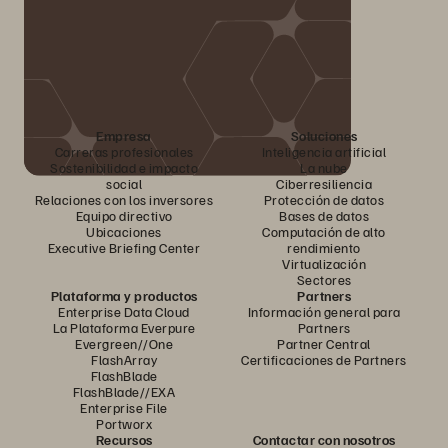
Empresa
Soluciones
Carreras profesionales
Inteligencia artificial
Sostenibilidad e impacto
La nube
social
Ciberresiliencia
Relaciones con los inversores
Protección de datos
Equipo directivo
Bases de datos
Ubicaciones
Computación de alto
Executive Briefing Center
rendimiento
Virtualización
Sectores
Plataforma y productos
Partners
Enterprise Data Cloud
Información general para
La Plataforma Everpure
Partners
Evergreen//One
Partner Central
FlashArray
Certificaciones de Partners
FlashBlade
FlashBlade//EXA
Enterprise File
Portworx
Recursos
Contactar con nosotros