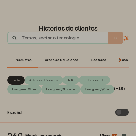
Historias de clientes
Temas, sector o tecnología
Ir
Productos
Áreas de Soluciones
Sectores
Geos
Todo
Advanced Services
AIRI
Enterprise File
(+18)
Evergreen//Flex
Evergreen//Forever
Evergreen//One
Español
269
Match your search
View