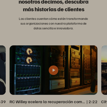
nosotros decimos, descubra
más historias de clientes
Los clientes cuentan cómo están transformando
sus organizaciones con nuestra plataforma de
datos sencilla e innovadora.
:39
RC Willey acelera la recuperación completa de los datos de Veeam Backup
 | 
2:22