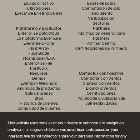
Equipo directivo
Bases de datos
Ubicaciones
Computación de alto
Executive Briefing Center
rendimiento
Virtualización
Sectores
Plataforma y productos
Partners
Enterprise Data Cloud
Información general para
La Plataforma Everpure
Partners
Evergreen//One
Partner Central
FlashArray
Certificaciones de Partners
FlashBlade
FlashBlade//EXA
Enterprise File
Portworx
Recursos
Contactar con nosotros
Demos
Contactar con Ventas
Eventos y Webinars
Chatear con Ventas
Anuncios de productos
Llamar a Ventas
Sala de prensa
Certificaciones
Blog
Política de divulgación de
Historias de clientes
vulnerabilidades
Comunidad de clientes
Artículos divulgativos
This website uses cookies on your device to enhance site navigation,
analyse site usage, and deliver you advertisements based on your
Únase a la conversación
interests. We do not collect or share your personal information for any
Siga las redes sociales oficiales de Everpure