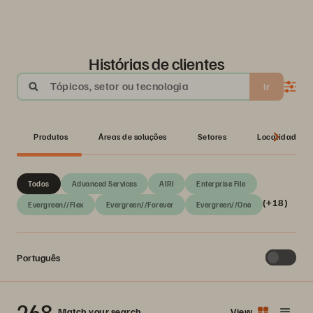
Histórias de clientes
Tópicos, setor ou tecnologia
Ir
Produtos
Áreas de soluções
Setores
Localidades g
Todos
Advanced Services
AIRI
Enterprise File
(+18)
Evergreen//Flex
Evergreen//Forever
Evergreen//One
Português
268
Match your search
View