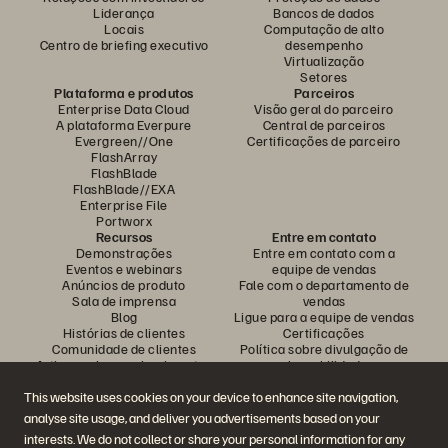
Liderança
Bancos de dados
Locais
Computação de alto
Centro de briefing executivo
desempenho
Virtualização
Setores
Plataforma e produtos
Parceiros
Enterprise Data Cloud
Visão geral do parceiro
A plataforma Everpure
Central de parceiros
Evergreen//One
Certificações de parceiro
FlashArray
FlashBlade
FlashBlade//EXA
Enterprise File
Portworx
Recursos
Entre em contato
Demonstrações
Entre em contato com a
Eventos e webinars
equipe de vendas
Anúncios de produto
Fale com o departamento de
Sala de imprensa
vendas
Blog
Ligue para a equipe de vendas
Histórias de clientes
Certificações
Comunidade de clientes
Política sobre divulgação de
Artigos sobre conhecimentos
vulnerabilidades
This website uses cookies on your device to enhance site navigation,
analyse site usage, and deliver you advertisements based on your
Participe da conversa
interests. We do not collect or share your personal information for any
Siga todas as redes sociais da Everpure