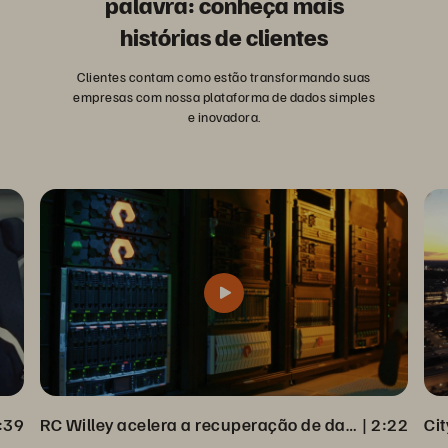
palavra: conheça mais
histórias de clientes
Clientes contam como estão transformando suas
empresas com nossa plataforma de dados simples
e inovadora.
:39
RC Willey acelera a recuperação de dados completa com o Veeam Backup
 | 
2:22