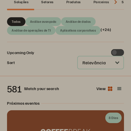
Soluções
Setores
Produtos
Parceiros
Série
Todos
Análise avançada
Análise de dados
(+26)
Análise de operações de TI
Aplicativos corporativos
Upcoming Only
Relevância
Sort
581
Match your search
View
Próximos eventos
8 Dias