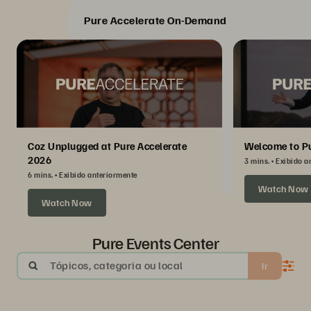
Pure Accelerate On-Demand
Coz Unplugged at Pure Accelerate
Welcome to Pu
2026
3 mins.
Exibido a
6 mins.
Exibido anteriormente
Watch Now
Watch Now
Pure Events Center
Tópicos, categoria ou local
Ir