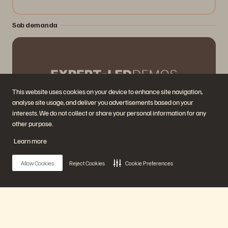
Sob demanda
This website uses cookies on your device to enhance site navigation,
analyse site usage, and deliver you advertisements based on your
interests. We do not collect or share your personal information for any
other purpose.
See Everpure Data Stream in Action: Stop
Learn more
Prepping and Start Shipping AI
46 mins.
Exibido anteriormente
Allow Cookies
Reject Cookies
Cookie Preferences
Watch Now
Main Menu