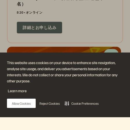
名）
8 20
オンライン
詳細とお申し込み
12 日
This website uses cookies on your device to enhance site navigation,
analyse site usage, and deliver you advertisements based on your
interests. We do not collect or share your personal information for any
other purpose.
Learn more
FlashArray サイジング入門講座（ハンズオン）
Allow Cookies
Reject Cookies
Cookie Preferences
8 21
オンライン
詳細とお申し込み