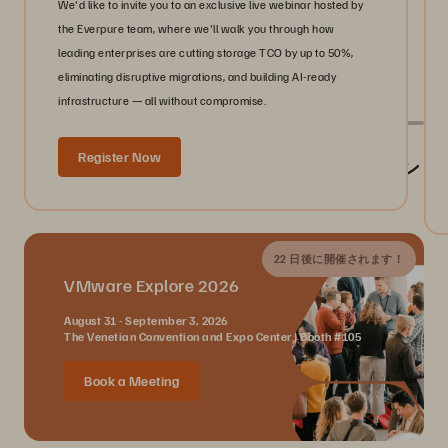
We'd like to invite you to an exclusive live webinar hosted by
the Everpure team, where we'll walk you through how
leading enterprises are cutting storage TCO by up to 50%,
eliminating disruptive migrations, and building AI-ready
infrastructure — all without compromise.
Register Now
Everpure が参加するイベント／業界イベン
ト
22 日後に開催されます！
VMware Explore 2026
August 31 - September 3, 2026
The Venetian Convention and Expo Center | Booth #105
Book a Meeting