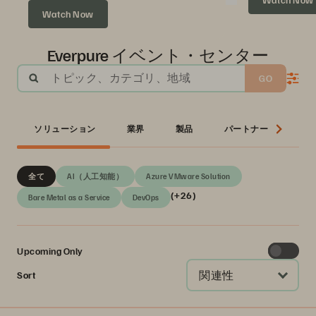
Watch Now
Everpure イベント・センター
トピック、カテゴリ、地域
GO
ソリューション
業界
製品
パートナー
シ
全て
AI（人工知能）
Azure VMware Solution
(+26)
Bare Metal as a Service
DevOps
Upcoming Only
関連性
Sort