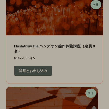
9 日
FlashArray File ハンズオン操作体験講座（定員 8
名）
8 18
オンライン
詳細とお申し込み
9 日