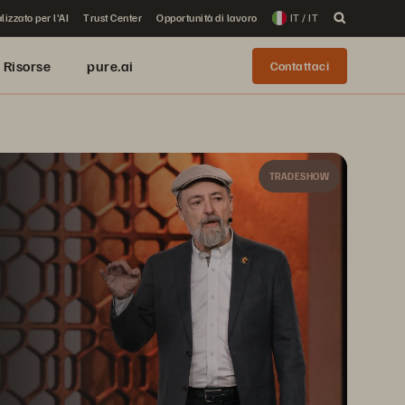
lizzato per l'AI
Trust Center
Opportunità di lavoro
IT / IT
Risorse
pure.ai
Contattaci
TRADESHOW