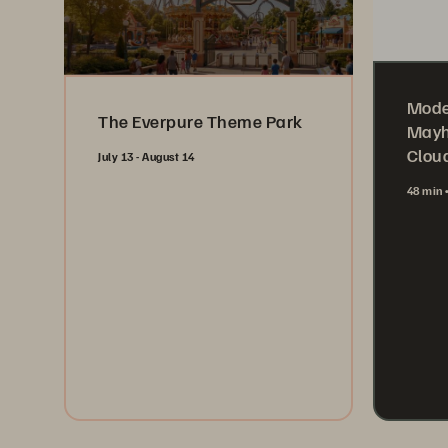
Mode
The Everpure Theme Park
Mayh
Cloud
July 13 - August 14
48 min
Register Now
Wa