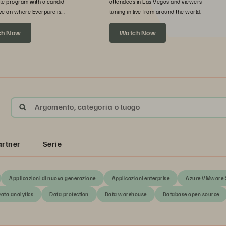
te program with a candid
attendees in Las Vegas and viewers
ve on where Everpure is
tuning in live from around the world.
xt.
ch Now
Watch Now
Argomento, categoria o luogo
artner
Serie
Applicazioni di nuova generazione
Applicazioni enterprise
Azure VMware S
ata analytics
Data protection
Data warehouse
Database open source