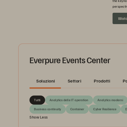
the keyno
perspecti
headed ne
Wat
Everpure Events Center
Soluzioni
Settori
Prodotti
P
Tutti
Analytics delle IT operation
Analytics moderni
Business continuity
Container
Cyber Resilience
D
Show Less