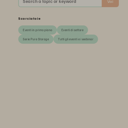
Search a topic or keyword
Vai
Scorciatoie
Eventi in primo piano
Eventi di settore
Serie Pure Storage
Tutti gli eventi e i webinar