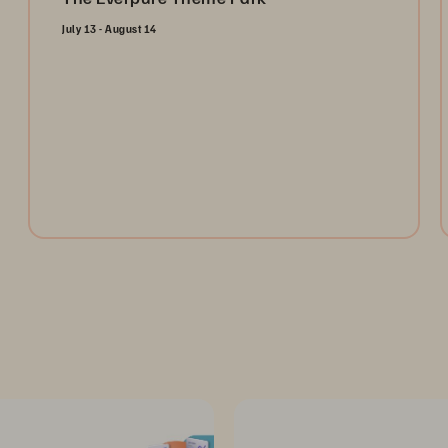
July 13 - August 14
Open the gates and take the ultimate ride through the
Everpure Theme Park. Register today to collect
tokens for a chance to win weekly prizes and unlock
the future of data management!
Register Now