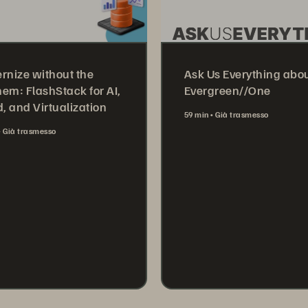
rnize without the
Ask Us Everything abo
em: FlashStack for AI,
Evergreen//One
, and Virtualization
59 min
Già trasmesso
Già trasmesso
Watch Now
tch Now