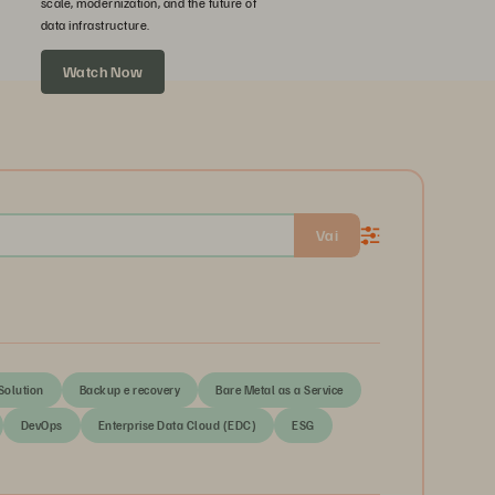
scale, modernization, and the future of
data infrastructure.
Watch Now
Vai
olution
Backup e recovery
Bare Metal as a Service
DevOps
Enterprise Data Cloud (EDC)
ESG