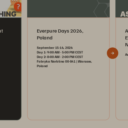
ut
Everpure Days 2026,
A
Poland
E
N
September 15-16, 2026
Day 1: 9:00 AM - 5:00 PM CEST
A
Day 2: 8:00 AM - 2:00 PM CEST
Fabryka Norblina 00-841 | Warsaw,
Poland
Register Now