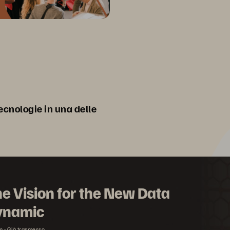
tecnologie in una delle
e Vision for the New Data
ynamic
n
Già trasmesso