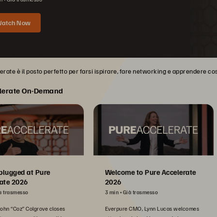
atch Now
rate è il posto perfetto per farsi ispirare, fare networking e apprendere cose
lerate On-Demand
plugged at Pure
Welcome to Pure Accelerate
ate 2026
2026
à trasmesso
3 min
Già trasmesso
John “Coz” Colgrove closes
Everpure CMO, Lynn Lucas welcomes