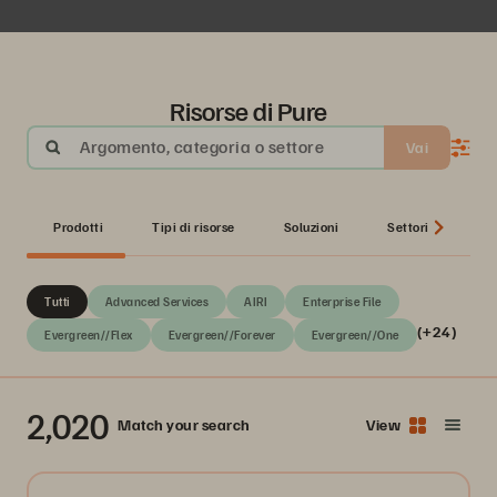
Risorse di Pure
Argomento, categoria o settore
Vai
Prodotti
Tipi di risorse
Soluzioni
Settori
Pa
Tutti
Advanced Services
AIRI
Enterprise File
(+24)
Evergreen//Flex
Evergreen//Forever
Evergreen//One
2,020
Match your search
View