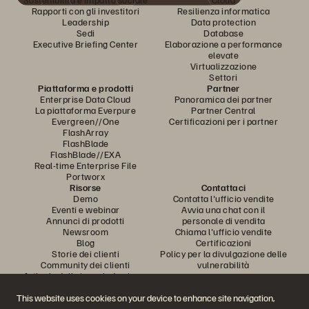
Rapporti con gli investitori
Resilienza informatica
Leadership
Data protection
Sedi
Database
Executive Briefing Center
Elaborazione a performance
elevate
Virtualizzazione
Settori
Piattaforma e prodotti
Partner
Enterprise Data Cloud
Panoramica dei partner
La piattaforma Everpure
Partner Central
Evergreen//One
Certificazioni per i partner
FlashArray
FlashBlade
FlashBlade//EXA
Real-time Enterprise File
Portworx
Risorse
Contattaci
Demo
Contatta l'ufficio vendite
Eventi e webinar
Avvia una chat con il
Annunci di prodotti
personale di vendita
Newsroom
Chiama l'ufficio vendite
Blog
Certificazioni
Storie dei clienti
Policy per la divulgazione delle
Community dei clienti
vulnerabilità
Articolo della knowledge base
This website uses cookies on your device to enhance site navigation,