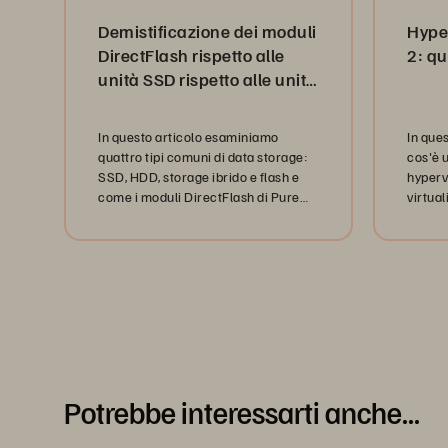
base
base
Demistificazione dei moduli
Hyper
DirectFlash rispetto alle
2: qu
unità SSD rispetto alle unità
HDD rispetto alle unità
ibride
In questo articolo esaminiamo
In que
quattro tipi comuni di data storage:
cos'è u
SSD, HDD, storage ibrido e flash e
hypervi
come i moduli DirectFlash di Pure
virtual
Storage stanno cambiando le regole
del gioco.
Potrebbe interessarti anche...