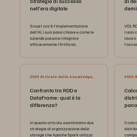
Strategie di successo
di d
nell'era digitale
demis
Scopri cos'è l'implementazione
VDI, R
dell'AI, i suoi passi chiave e come le
ruolo 
aziende possono integrare
lavoro
efficacemente l'Artificial
l'acce
Intelligence per migliorare i processi
alle ap
e promuovere l'innovazione.
questo
vicino 
2025 Articolo della knowledge
2025 
base
base
Confronto tra RDD e
Calco
DataFrame: qual è la
distr
differenza?
pano
In questo articolo, esaminiamo due
Il calc
strategie di organizzazione dello
distri
storage che Apache Spark utilizza
computa