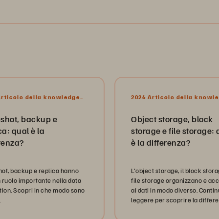
Articolo della knowledge
2026 Articolo della knowl
base
shot, backup e
Object storage, block
ca: qual è la
storage e file storage: 
renza?
è la differenza?
ot, backup e replica hanno
L'object storage, il block storag
n ruolo importante nella data
file storage organizzano e a
tion. Scopri in che modo sono
ai dati in modo diverso. Contin
.
leggere per scoprire la differ