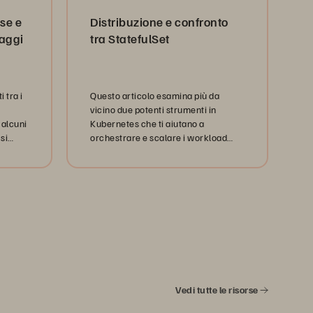
base
se e
Distribuzione e confronto
taggi
tra StatefulSet
 tra i
Questo articolo esamina più da
vicino due potenti strumenti in
 alcuni
Kubernetes che ti aiutano a
si
orchestrare e scalare i workload
tire i
containerizzati: Deployment e
one.
StatefulSet.
Vedi tutte le risorse