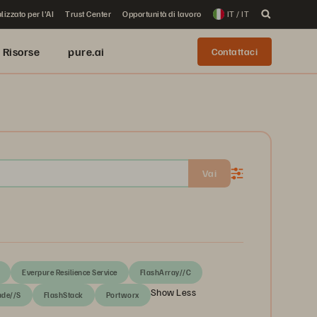
lizzato per l'AI
Trust Center
Opportunità di lavoro
IT / IT
Risorse
pure.ai
Contattaci
Vai
Everpure Resilience Service
FlashArray//C
Show Less
ade//S
FlashStack
Portworx