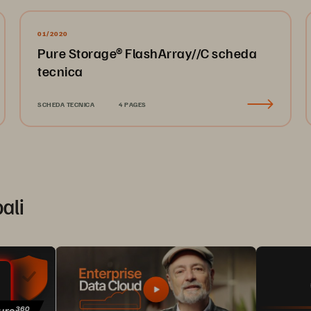
01/2020
Pure Storage® FlashArray//C scheda
tecnica
SCHEDA TECNICA
4 PAGES
pali