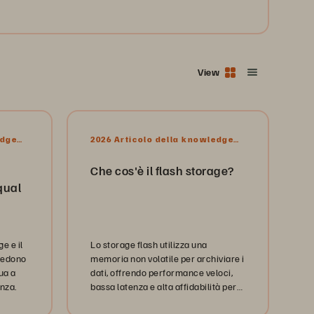
View
edge
2026 Articolo della knowledge
base
Che cos'è il flash storage?
qual
e e il
Lo storage flash utilizza una
ccedono
memoria non volatile per archiviare i
ua a
dati, offrendo performance veloci,
enza.
bassa latenza e alta affidabilità per
le esigenze di elaborazione