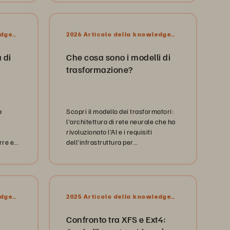
moderne.
edge
2026 Articolo della knowledge
base
 di
Che cosa sono i modelli di
trasformazione?
a
Scopri il modello dei trasformatori:
l'architettura di rete neurale che ha
rivoluzionato l'AI e i requisiti
rre e
dell'infrastruttura per
delli
l'implementazione aziendale.
edge
2025 Articolo della knowledge
base
Confronto tra XFS e Ext4: