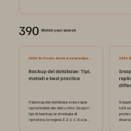
390
Match your search
2026 Articolo della knowledge
2026 
base
base
Backup del database: Tipi,
Snap
metodi e best practice
repli
diffe
Il backup dei database crea copie
Snapsh
ripristinabili dei dati critici. Scopri i
tutti u
tipi di backup, le strategie di
protec
ripristino, la regola 3-2-1-1-0 e le
diversi
best practice aziendali.