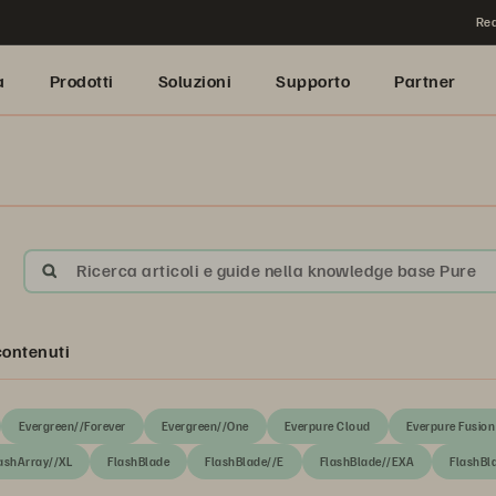
Rea
a
Prodotti
Soluzioni
Supporto
Partner
Ricerca articoli e guide nella knowledge base Pure
 contenuti
Evergreen//Forever
Evergreen//One
Everpure Cloud
Everpure Fusion
ashArray//XL
FlashBlade
FlashBlade//E
FlashBlade//EXA
FlashBl