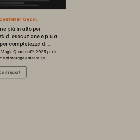
 GARTNER® MAGIC
NT™ 2025
ne più in alto per
tà di esecuzione e più a
 per completezza di
 Magic Quadrant™ 2025 per le
me di storage enterprise.
a il report