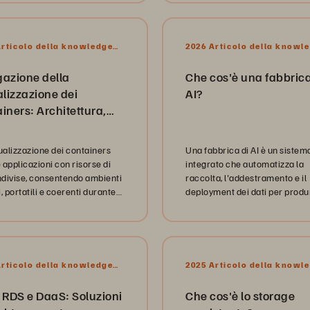
Articolo della knowledge
2026 Articolo della knowl
base
gazione della
Che cos'è una fabbrica
alizzazione dei
AI?
iners: Architettura,
aggi, compromessi
tualizzazione dei containers
Una fabbrica di AI è un sistem
e applicazioni con risorse di
integrato che automatizza la
divise, consentendo ambienti
raccolta, l'addestramento e il
, portatili e coerenti durante
deployment dei dati per produ
uppo e il deployment.
migliorare continuamente i mo
di AI in modo efficiente.
Articolo della knowledge
2025 Articolo della knowl
base
 RDS e DaaS: Soluzioni
Che cos'è lo storage