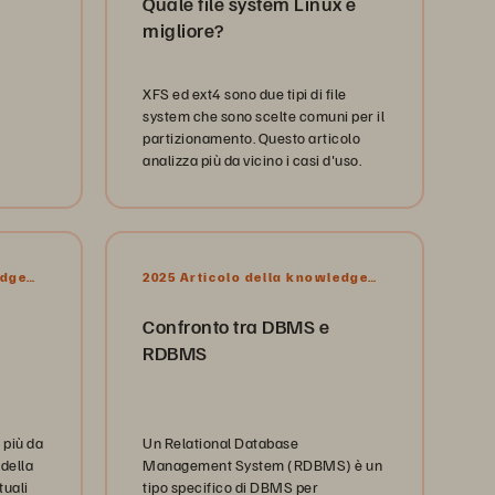
Quale file system Linux è
migliore?
XFS ed ext4 sono due tipi di file
system che sono scelte comuni per il
partizionamento. Questo articolo
analizza più da vicino i casi d'uso.
edge
2025 Articolo della knowledge
base
Confronto tra DBMS e
RDBMS
 più da
Un Relational Database
della
Management System (RDBMS) è un
tuali
tipo specifico di DBMS per