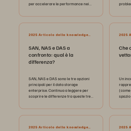
per accelerare le performance nei
proble
data analytics: dataset distribuiti
maggio
resilienti (RDD) e DataFrame.
tecnol
2025 Articolo della knowledge
2025 
base
base
SAN, NAS e DAS a
Che c
confronto: qual è la
vetto
differenza?
SAN, NAS e DAS sono le tre opzioni
Un inc
principali per il data storage
rappre
enterprise. Continua a leggere per
(come 
scoprire le differenze tra queste tre
spazio
tecnologie di storage.
acquis
struttu
2025 Articolo della knowledge
2025 