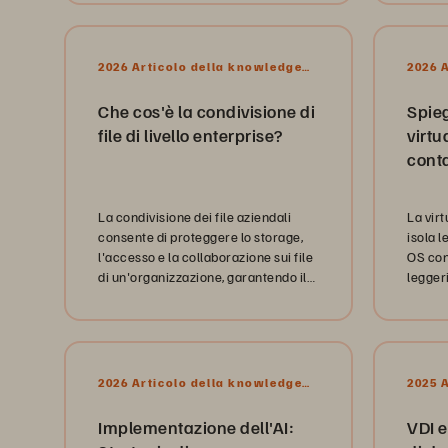
2026 Articolo della knowledge
2026 
base
base
Che cos'è la condivisione di
Spie
file di livello enterprise?
virtu
conta
vant
La condivisione dei file aziendali
La vir
consente di proteggere lo storage,
isola l
l'accesso e la collaborazione sui file
OS con
di un'organizzazione, garantendo il
leggeri
controllo, la conformità e l'efficienza
lo svil
dei dati.
2026 Articolo della knowledge
2025 
base
base
Implementazione dell'AI:
VDI e