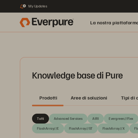
My Updates
2
La nostra piattaform
Knowledge base di Pure
Prodotti
Aree di soluzioni
Tipi di
Tutti
Advanced Services
AIRI
Evergreen//Flex
FlashArray//E
FlashArray//ST
FlashArray//X
Fl