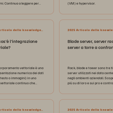
mi. Continua a leggere per
(VM) e hypervisor.
ri informazioni su queste
ogie.
Articolo della knowledge
2025 Articolo della knowl
base
os'è l'integrazione
Blade server, server ra
riale?
server a torre a confro
orporamento vettoriale è una
Rack, blade e tower sono tre ti
sentazione numerica dei dati
server utilizzati nei data cente
testo o immagini) in uno
negli ambienti aziendali. Scopr
 vettoriale continuo che
più su di loro e sui pro e contro
isce relazioni semantiche o
ciascuno di essi.
rali.
Articolo della knowledge
2025 Articolo della knowl