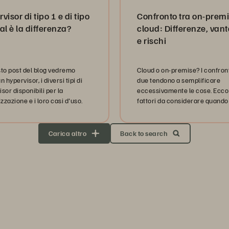
base
visor di tipo 1 e di tipo
Confronto tra on-premi
al è la differenza?
cloud: Differenze, van
e rischi
sto post del blog vedremo
Cloud o on-premise? I confronti
n hypervisor, i diversi tipi di
due tendono a semplificare
sor disponibili per la
eccessivamente le cose. Ecco
izzazione e i loro casi d'uso.
fattori da considerare quando 
decide il modo migliore per ges
dati della propria organizzazi
Carica altro
Back to search