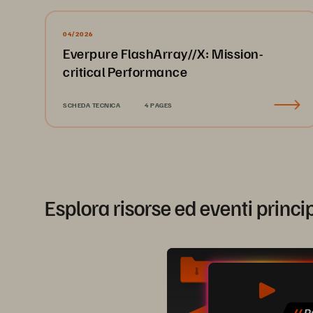
04/2026
Everpure FlashArray//X: Mission-
critical Performance
SCHEDA TECNICA
4 PAGES
Esplora risorse ed eventi princi