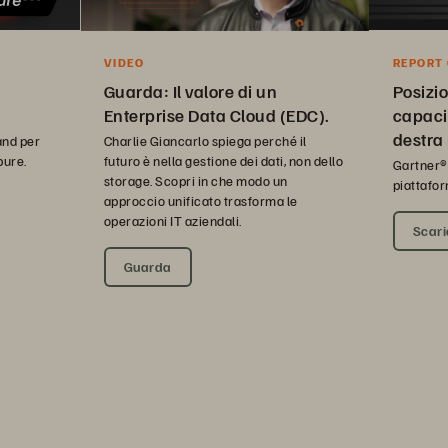
VIDEO
REPORT
QUADRA
Guarda: Il valore di un
Posizio
Enterprise Data Cloud (EDC).
capaci
destra
Charlie Giancarlo spiega perché il
and per
futuro è nella gestione dei dati, non dello
pure.
visione
Gartner®
storage. Scopri in che modo un
piattafor
approccio unificato trasforma le
operazioni IT aziendali.
Scaric
Guarda