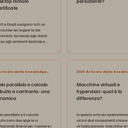
esktop remoto
persistente?
tificate
DS e DaaS svolgono tutti un
cruciale nel supporto del
 remoto, fornendo agli utenti
sso agli ambienti desktop e
plicazioni da varie posizioni. In
 articolo, esaminiamo più da
le loro differenze chiave.
Articolo della knowledge
2025 Articolo della knowl
base
lo parallelo e calcolo
Macchine virtuali e
ibuito a confronto: una
hypervisor: qual è la
ramica
differenza?
olo parallelo e il calcolo
In questo articolo esaminiamo
buito sono due approcci
vicino due componenti chiave 
zionali diversi per risolvere i
virtualizzazione: macchine vir