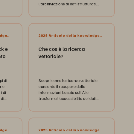
l'archiviazione di dati strutturati.
Continua a leggere per maggiori
informazioni.
edge
2025 Articolo della knowledge
base
ck e
Che cos'è la ricerca
nto
vettoriale?
pi di
Scopri come la ricerca vettoriale
r e
consente il recupero delle
i di
informazioni basato sull'AI e
 di
trasforma l'accessibilità dei dati
aziendali.
edge
2025 Articolo della knowledge