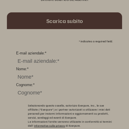
Scarica subito
*
indicates a required field.
E-mail aziendale:
*
Nome:
*
Cognome:
*
Selezionando questa casella, autorizzo Everpure, Inc., le sue
affiliate ("Everpure") e i partner autorizzati a utilizzare i miei dati
personali per inviarmi informazioni e aggiornamenti su prodotti,
servizi, sondaggi ed eventi di Everpure.
Le informazioni fornite verranno utilizzate in conformità ai termini
dell'
Informativa sulla privacy
di Everpure.