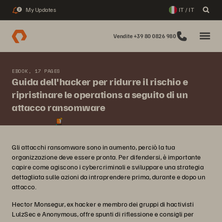
My Updates
IT / IT
2
Vendite +39 80 0826 980
EBOOK, 17 PAGES
Guida dell'hacker per ridurre il rischio e
ripristinare le operations a seguito di un
attacco ransomware
Gli attacchi ransomware sono in aumento, perciò la tua
organizzazione deve essere pronta. Per difendersi, è importante
capire come agiscono i cybercriminali e sviluppare una strategia
dettagliata sulle azioni da intraprendere prima, durante e dopo un
attacco.
Hector Monsegur, ex hacker e membro dei gruppi di hactivisti
LulzSec e Anonymous, offre spunti di riflessione e consigli per