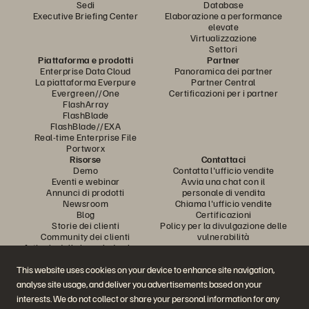
Sedi
Database
Executive Briefing Center
Elaborazione a performance
elevate
Virtualizzazione
Settori
Piattaforma e prodotti
Partner
Enterprise Data Cloud
Panoramica dei partner
La piattaforma Everpure
Partner Central
Evergreen//One
Certificazioni per i partner
FlashArray
FlashBlade
FlashBlade//EXA
Real-time Enterprise File
Portworx
Risorse
Contattaci
Demo
Contatta l'ufficio vendite
Eventi e webinar
Avvia una chat con il
Annunci di prodotti
personale di vendita
Newsroom
Chiama l'ufficio vendite
Blog
Certificazioni
Storie dei clienti
Policy per la divulgazione delle
Community dei clienti
vulnerabilità
Articolo della knowledge base
This website uses cookies on your device to enhance site navigation,
analyse site usage, and deliver you advertisements based on your
Partecipa alla conversazione
interests. We do not collect or share your personal information for any
Segui tutti i canali social ufficiali di Everpure