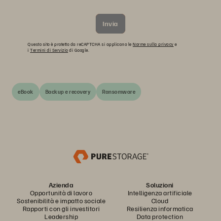
Invia
Questo sito è protetto da reCAPTCHA si applicano le
Norme sulla privacy
e
i
Termini di Servizio
di Google.
eBook
Backup e recovery
Ransomware
Azienda
Soluzioni
Opportunità di lavoro
Intelligenza artificiale
Sostenibilità e impatto sociale
Cloud
Rapporti con gli investitori
Resilienza informatica
Leadership
Data protection