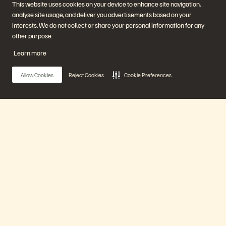
This website uses cookies on your device to enhance site navigation,
Watch Now
analyse site usage, and deliver you advertisements based on your
interests. We do not collect or share your personal information for any
other purpose.
Learn more
Allow Cookies
Reject Cookies
Cookie Preferences
Main Menu
Coz Unplugged at Pure Accelerate 2026
에버퓨어 플랫폼
6 분
지난 영상
제품
Watch Now
솔루션