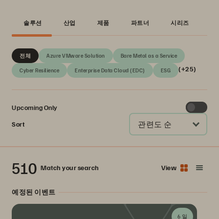
솔루션
산업
제품
파트너
시리즈
전체
Azure VMware Solution
Bare Metal as a Service
(+25)
Cyber Resilience
Enterprise Data Cloud (EDC)
ESG
Upcoming Only
관련도 순
Sort
510
Match your search
View
예정된 이벤트
6 일