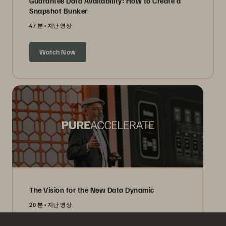
Guarantee Data Availability: How to Create a
Snapshot Bunker
47 분
지난 영상
Watch Now
The Vision for the New Data Dynamic
20 분
지난 영상