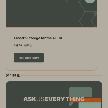
Modern Storage for the AI Era
8월 14
온라인
Register Now
온디맨드