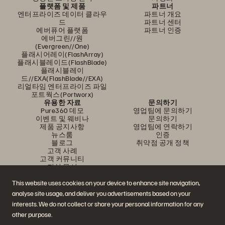
플랫폼 및 제품
파트너
엔터프라이즈 데이터 클라우
파트너 개요
드
파트너 센터
에버퓨어 플랫폼
파트너 인증
에버그린//원
(Evergreen//One)
플래시어레이(FlashArray)
플래시블레이드(FlashBlade)
플래시블레이
드//EXA(FlashBlade//EXA)
리얼타임 엔터프라이즈 파일
포트웍스(Portworx)
유용한 자료
문의하기
Pure360 데모
영업팀에 문의하기
이벤트 및 웨비나
문의하기
제품 공지사항
영업팀에 연락하기
뉴스룸
인증
블로그
취약점 공개 정책
고객 사례
고객 커뮤니티
지식 문서
This website uses cookies on your device to enhance site navigation,
analyse site usage, and deliver you advertisements based on your
문의하기
interests. We do not collect or share your personal information for any
에버퓨어(Everpure) 공식 소셜미디어 팔로우하기
other purpose.