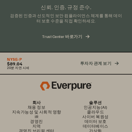
신뢰. 인증. 규정 준수.
검증된 인증과 선도적인 보안·컴플라이언스 체계를 통해 데이
터 보호 수준을 직접 확인하세요.
Trust Center 바로가기
NYSE:
P
투자자 관계 보기
$89.04
20분 지연 시세
회사
솔루션
채용 정보
인공지능(AI)
지속가능성 및 사회적 영향
클라우드
IR
사이버 복원성
경영진
데이터 보호
지역
데이터베이스
경영진 브리핑 센터
가상화