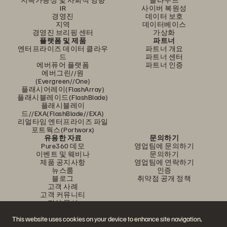
IR
사이버 복원성
경영진
데이터 보호
지역
데이터베이스
경영진 브리핑 센터
가상화
플랫폼 및 제품
파트너
엔터프라이즈 데이터 클라우
파트너 개요
드
파트너 센터
에버퓨어 플랫폼
파트너 인증
에버그린//원
(Evergreen//One)
플래시어레이(FlashArray)
플래시블레이드(FlashBlade)
플래시블레이
드//EXA(FlashBlade//EXA)
리얼타임 엔터프라이즈 파일
포트웍스(Portworx)
유용한 자료
문의하기
Pure360 데모
영업팀에 문의하기
이벤트 및 웨비나
문의하기
제품 공지사항
영업팀에 연락하기
뉴스룸
인증
블로그
취약점 공개 정책
고객 사례
고객 커뮤니티
지식 문서
This website uses cookies on your device to enhance site navigation,