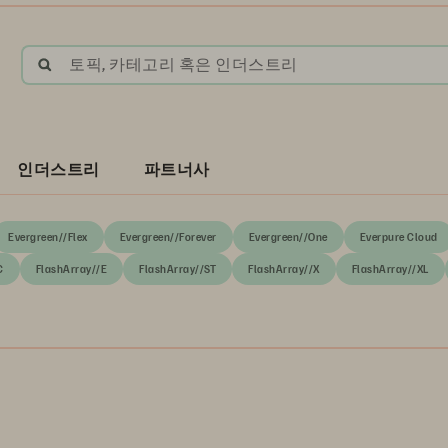
토픽, 카테고리 혹은 인더스트리
인더스트리
파트너사
Evergreen//Flex
Evergreen//Forever
Evergreen//One
Everpure Cloud
C
FlashArray//E
FlashArray//ST
FlashArray//X
FlashArray//XL