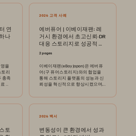
2026 고객 사례
터 연
에버퓨어 | 이베이재팬: 레
는하나
거시 환경에서 초고신뢰·DR
대응 스토리지로 성공적 전
환
2 pages
운영을
이베이재팬(eBay Japan)은 에버퓨
스토리
어(구 퓨어스토리지)와의 협업을
두 충족
통해 스토리지 플랫폼의 성능과 신
료 서
뢰성을 혁신적으로 향상시켰으며,
.
증가하는 고객 수요에 대응해 안정
적이고 차별화된 이커머스 경험을
제공할 수 있는 기반을 마련했습니
다.
2026 백서
 스토
변동성이 큰 환경에서 성과