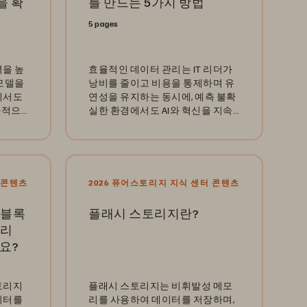
을 확
를 만드는 5가지 방법
5 pages
력을 높
효율적인 데이터 관리는 IT 리더가
 모델을
낭비를 줄이고 비용을 통제하며 유
에서도
연성을 유지하는 동시에, 예측 불확
과적으
실한 환경에서도 AI와 혁신을 지속
세요.
적으로 추진할 수 있도록 지원합니
다.
 콘텐츠
2026 퓨어스토리지 지식 센터 콘텐츠
 블록
플래시 스토리지란?
토리
요?
토리지
플래시 스토리지는 비휘발성 메모
이터를
리를 사용하여 데이터를 저장하며,