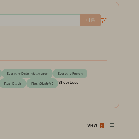
이동
Everpure Data Intelligence
Everpure Fusion
Show Less
FlashBlade
FlashBlade//E
View