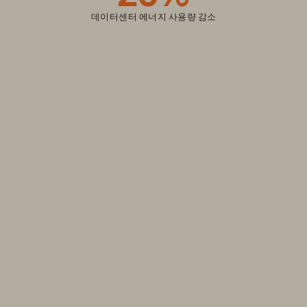
데이터센터 에너지 사용량 감소
스토리지 효율성
변동성 속에서도 지속적
인 성과 실현
비즈니스를 지속적으로 운영하세요. 필요한 효율성과 예
측 가능성을 바탕으로 시장 변동성에 대응하세요. 오직
에버퓨어(Everpure)만이 가능합니다.