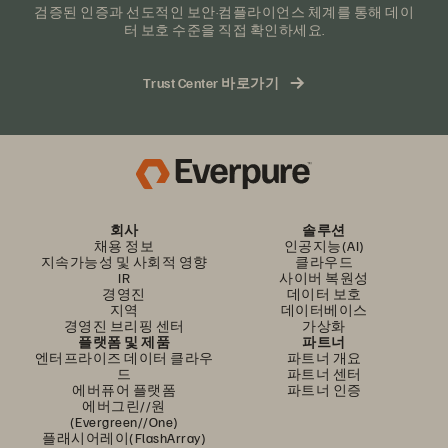
검증된 인증과 선도적인 보안·컴플라이언스 체계를 통해 데이
터 보호 수준을 직접 확인하세요.
Trust Center 바로가기
회사
솔루션
채용 정보
인공지능(AI)
지속가능성 및 사회적 영향
클라우드
IR
사이버 복원성
경영진
데이터 보호
지역
데이터베이스
경영진 브리핑 센터
가상화
플랫폼 및 제품
파트너
엔터프라이즈 데이터 클라우
파트너 개요
드
파트너 센터
에버퓨어 플랫폼
파트너 인증
에버그린//원
(Evergreen//One)
플래시어레이(FlashArray)