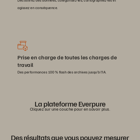
Découvrez des données, catégorisez-les, cartographiez-les et
agissez en conséquence.
Prise en charge de toutes les charges de
travail
Des performances 100 % flash des archives jusqu’à l’IA.
La plateforme Everpure
Cliquez sur une couche pour en savoir plus.
Show Universal Data Intelligence
Show Delivered as a Service
Show Intelligent Control Plane
Show Unified Data Plane
Show Evergreen Architecture
Des résultats que vous pouvez mesurer