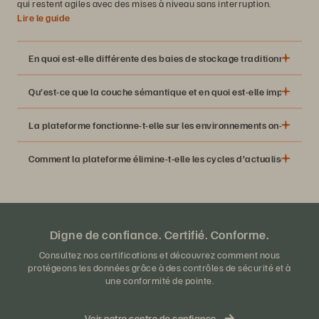
qui restent agiles avec des mises à niveau sans interruption.
Lire le guide
En quoi est-elle différente des baies de stockage traditionnelles ?
Qu’est-ce que la couche sémantique et en quoi est-elle importante 
La plateforme fonctionne-t-elle sur les environnements on-prem et 
Comment la plateforme élimine-t-elle les cycles d’actualisation et l
Digne de confiance. Certifié. Conforme.
Consultez nos certifications et découvrez comment nous
protégeons les données grâce à des contrôles de sécurité et à
une conformité de pointe.
Voir notre centre de confiance