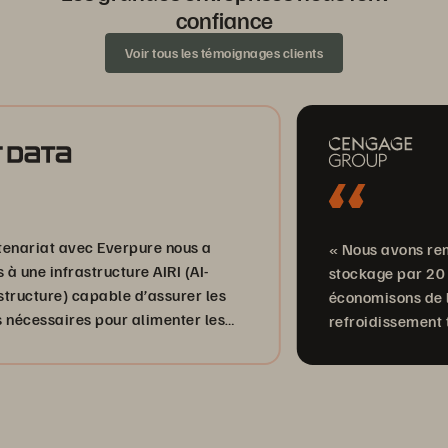
confiance
Voir tous les témoignages clients
 avec Everpure nous a
« Nous avons remplacé p
frastructure AIRI (AI-
stockage par 20 % d’un s
) capable d’assurer les
économisons de l’espace, 
ires pour alimenter les
refroidissement tout en d
lients en Big Data et Fast
les performances de not
stockage. »