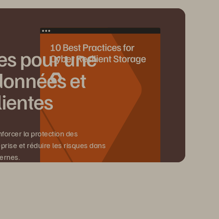
es pour une
données et
lientes
orcer la protection des
prise et réduire les risques dans
ernes.