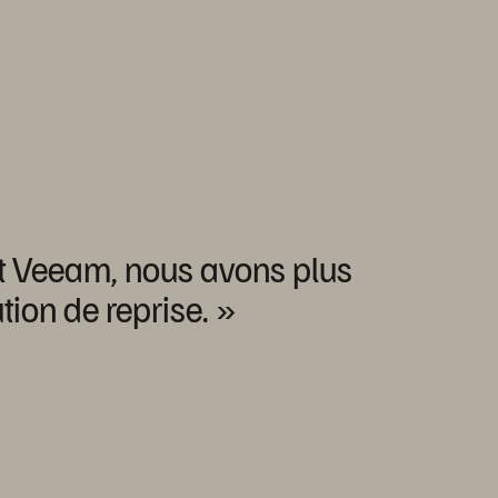
t
Veeam,
nous
avons
plus
ution
de
reprise. »