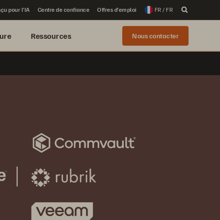
çu pour l’IA
Centre de confiance
Offres d’emploi
FR / FR
ure
Ressources
Nous contacter