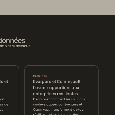
s données
omplet ci-dessous.
Webinar
de et
Everpure et Commvault :
l’avenir appartient aux
entreprises résilientes
 et
Découvrez comment les solutions
ons de
co-développées par Everpure et
es
Commvault transforment la cyber-
résilience et la protection des