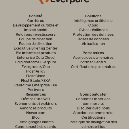
Société
Solutions
Carrières
Intelligence artificielle
Développement durable et
Cloud
impact social
Cyber-résilience
Relations investisseurs
Protection des données
Équipe de direction
Bases de données
Équipe de direction
Virtualisation
Executive Briefing Center
Plateforme et produits
Partenaires
Enterprise Data Cloud
Aperçu des partenaires
La plateforme Everpure
Partner Central
Evergreen//One
Certifications partenaires
FlashArray
FlashBlade
FlashBlade//EXA
Real-time Enterprise File
Portworx
Ressources
Nous contacter
Démos Pure360
Contacter le service
Événements et webinars
commercial
Annonces produits
Discuter avec nous
Newsroom
Appeler un commercial
Blog
Certifications
Témoignages clients
Politique de divulgation des
Communauté de clients
vulnérabilités