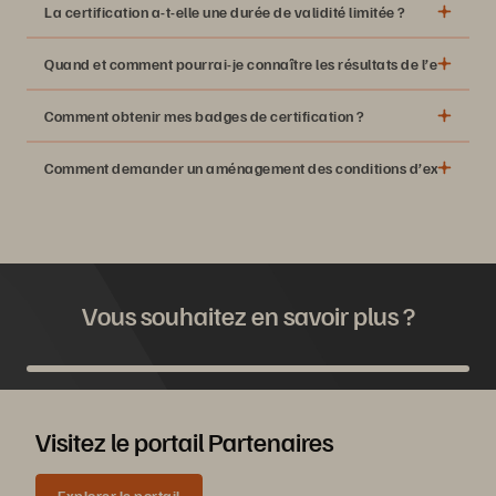
La certification a-t-elle une durée de validité limitée ?
certification sur le positionnement de la
Quand et comment pourrai-je connaître les résultats de l’examen ?
plateforme Pure Storage (PPP)
formations facultatives sur
Comment obtenir mes badges de certification ?
FlashArray et FlashBlade, dispensées par des instructeurs,
compte
Comment demander un aménagement des conditions d’examen, y co
CertMetrics
formulaire de demande d’aménagement
admin@credly.com
Vous souhaitez en savoir plus ?
Visitez le portail Partenaires
Explorer le portail