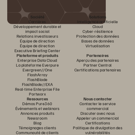
Société
Solutions
Carrières
Intelligence artificielle
Développement durable et
Cloud
impact social
Cyber-résilience
Relations investisseurs
Protection des données
Équipe de direction
Bases de données
Équipe de direction
Virtualisation
Executive Briefing Center
Plateforme et produits
Partenaires
Enterprise Data Cloud
Aperçu des partenaires
La plateforme Everpure
Partner Central
Evergreen//One
Certifications partenaires
FlashArray
FlashBlade
FlashBlade//EXA
Real-time Enterprise File
Portworx
Ressources
Nous contacter
Démos Pure360
Contacter le service
Événements et webinars
commercial
Annonces produits
Discuter avec nous
Newsroom
Appeler un commercial
Blog
Certifications
Témoignages clients
Politique de divulgation des
Communauté de clients
vulnérabilités