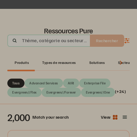
Ressources Pure
Thème, catégorie ou secteur
Rechercher
d’activité
Produits
Types de ressources
Solutions
Secteurs
Tous
Advanced Services
AIRI
Enterprise File
(+24)
Evergreen//Flex
Evergreen//Forever
Evergreen//One
2,000
Match your search
View