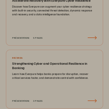
Accelerate Recovery with Everpure Cyber Resilience
Discover how Everpure can augment your cyber resilience strategy
with built-in security, connected threat detection, dynamic response
and recovery, and a data intelligence foundation.
PRÉSENTATION
5 PAGES
05/2026
Strengthening Cyber and Operational Resilience in
Banking
Learn how Everpure helps banks prepare for disruption, recover
critical services faster, and demonstrate control with confidence.
PRÉSENTATION
3 PAGES