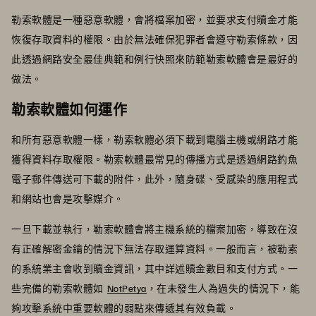
勒索軟體是一種惡意軟體，會將檔案加密，並要求支付贖金才能
恢復存取資料的權限。由於無法確保犯罪者會遵守勒索條款，因
此透過網路安全最佳典範和例行快照來防範勒索軟體會是最好的
做法。
勒索軟體如何運作
和所有惡意軟體一樣，勒索軟體必須下載到電腦主機或網路才能
獲得資料存取權限。勒索軟體最常見的傳播方式是透過網路釣魚
電子郵件傳送可下載的附件，此外，隨身碟、受感染的應用程式
和網站也會是攻擊媒介。
一旦下載並執行，勒索軟體會將主機系統的檔案加密，導致在沒
有正確解密金鑰的情況下無法存取運算資料。一般而言，被勒索
的系統業主會收到贖金資訊，其中詳述贖金數目和支付方式。一
些完備的勒索軟體如
NotPetya
，在未發生人為過失的情況下，能
夠攻擊系統中重要軟體的弱點來傳遞其有效負載。