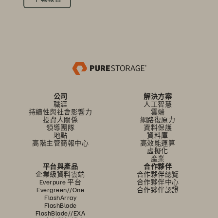
公司
解決方案
職涯
人工智慧
持續性與社會影響力
雲端
投資人關係
網路復原力
領導團隊
資料保護
地點
資料庫
高階主管簡報中心
高效能運算
虛擬化
產業
平台與產品
合作夥伴
企業級資料雲端
合作夥伴總覽
Everpure 平台
合作夥伴中心
Evergreen//One
合作夥伴認證
FlashArray
FlashBlade
FlashBlade//EXA