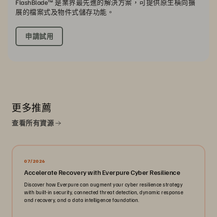
FlashBlade™ 是業界最先進的解決方案，可提供原生橫向擴
展的檔案式及物件式儲存功能。
申請試用
更多推薦
查看所有資源
07/2026
Accelerate Recovery with Everpure Cyber Resilience
Discover how Everpure can augment your cyber resilience strategy
with built-in security, connected threat detection, dynamic response
and recovery, and a data intelligence foundation.