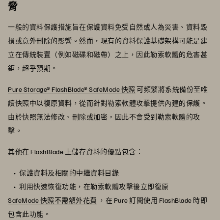
脅
一般的資料保護措施旨在保護資料免受自然或人為災害、資料毀
損或意外刪除的影響。然而，現有的資料保護基礎架構可能是建
立在傳統裝置（例如磁碟和磁帶）之上，因此勒索軟體的危害甚
鉅，超乎預期。
Pure Storage® FlashBlade® SafeMode 快照
可頻繁將系統備份至唯
讀快照中以復原資料，從而針對勒索軟體攻擊提供內建的保護。
由於快照無法修改、刪除或加密，因此不會受到勒索軟體的攻
擊。
其他在 FlashBlade 上儲存資料的優點包含：
保護資料及相關的中繼資料目錄
利用快速恢復功能，在勒索軟體攻擊後立即復原
SafeMode 快照不需額外花費
，在 Pure 訂閱使用 FlashBlade 時即
包含此功能。