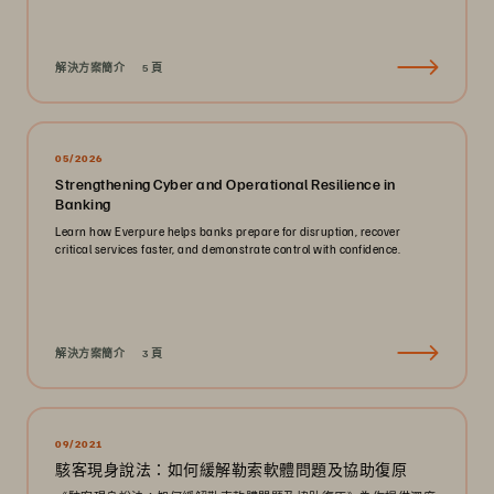
解決方案簡介
5 頁
05/2026
Strengthening Cyber and Operational Resilience in
Banking
Learn how Everpure helps banks prepare for disruption, recover
critical services faster, and demonstrate control with confidence.
解決方案簡介
3 頁
09/2021
駭客現身說法：如何緩解勒索軟體問題及協助復原