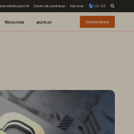
sarrollado para IA
Centro de confianza
Carreras
LA / ES
Recursos
pure.ai
Contáctenos