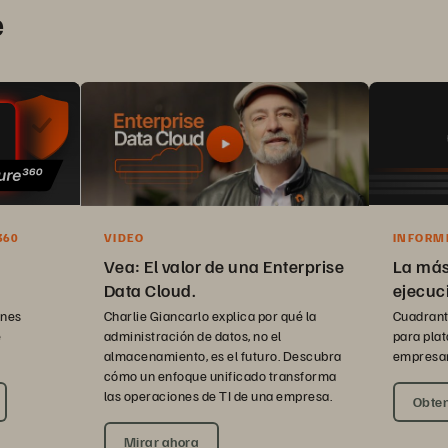
e
VIDEO
360
INFORM
MÁGICO
Vea: El valor de una Enterprise
La más
Data Cloud.
ejecuci
Charlie Giancarlo explica por qué la
ones
Cuadrant
administración de datos, no el
e
para pla
almacenamiento, es el futuro. Descubra
empresar
cómo un enfoque unificado transforma
las operaciones de TI de una empresa.
Obten
Mirar ahora