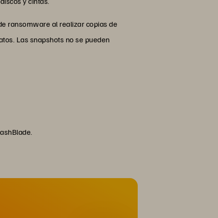
iscos y cintas.
de ransomware al realizar copias de
datos. Las snapshots no se pueden
lashBlade.