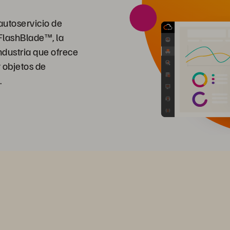
autoservicio de
FlashBlade™, la
ndustria que ofrece
 objetos de
.