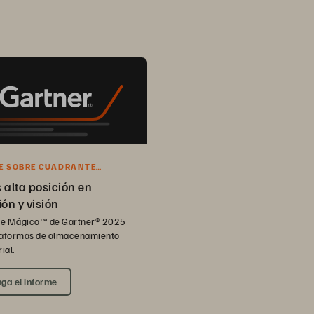
E SOBRE CUADRANTE
™ DE GARTNER® 2025
 alta posición en
ón y visión
e Mágico™ de Gartner® 2025
taformas de almacenamiento
ial.
ga el informe