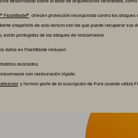
rse desarrollado sobre la base de arquitecturas heredadas, como d
® FlashBlade®
ofrecen protección incorporada contra los ataques 
iante snapshots de solo lectura con las que puede recuperar sus 
anto, están protegidas de los ataques de ransomware.
os datos en FlashBlade incluyen:
etadatos asociados.
 ransomware con restauración rápida.
adicional
y forman parte de la suscripción de Pure cuando utiliza F