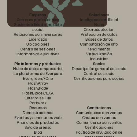
Empresa
Soluciones
Carreras profesionales
Inteligencia artificial
Sustentabilidad e impacto
Nube
social
Ciberadaptación
Relaciones con inversores
Protección de datos
Liderazgo
Bases de datos
Ubicaciones
Computación de alto
Centro de sesiones
rendimiento
informativas ejecutivas
Virtualización
Industrias
Plataformas y productos
Socios
Nube de datos empresarial
Descripción general del socio
La plataforma de Everpure
Central del socio
Evergreen//One
Certificaciones para socios
FlashArray
FlashBlade
FlashBlade//EXA
Enterprise File
Portworx
Recursos
Contáctenos
Demostraciones
Comuníquese con ventas
Eventos y seminarios web
Chatee con ventas
Anuncios de productos
Comunicarse con ventas
Sala de prensa
Certificaciones
Blog
Política de divulgación de
Historias de clientes
vulnerabilidades