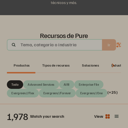
técnicos y más.
Recursos de Pure
Tema, categoría o industria
Ir
Productos
Tipos de recursos
Soluciones
Industrias
Todo
Advanced Services
AIRI
Enterprise File
(+25)
Evergreen//Flex
Evergreen//Forever
Evergreen//One
1,978
Match your search
View