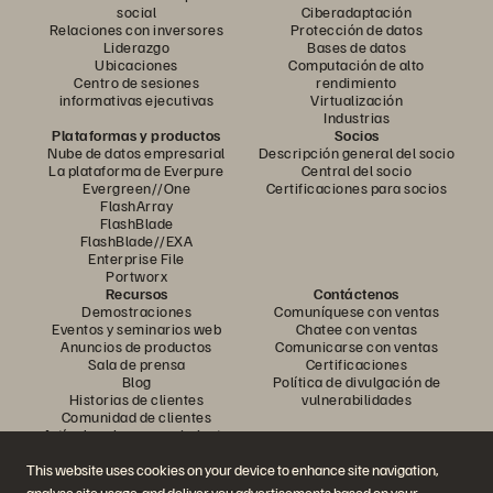
social
Ciberadaptación
Relaciones con inversores
Protección de datos
Liderazgo
Bases de datos
Ubicaciones
Computación de alto
Centro de sesiones
rendimiento
informativas ejecutivas
Virtualización
Industrias
Plataformas y productos
Socios
Nube de datos empresarial
Descripción general del socio
La plataforma de Everpure
Central del socio
Evergreen//One
Certificaciones para socios
FlashArray
FlashBlade
FlashBlade//EXA
Enterprise File
Portworx
Recursos
Contáctenos
Demostraciones
Comuníquese con ventas
Eventos y seminarios web
Chatee con ventas
Anuncios de productos
Comunicarse con ventas
Sala de prensa
Certificaciones
Blog
Política de divulgación de
Historias de clientes
vulnerabilidades
Comunidad de clientes
Artículo sobre conocimiento
This website uses cookies on your device to enhance site navigation,
analyse site usage, and deliver you advertisements based on your