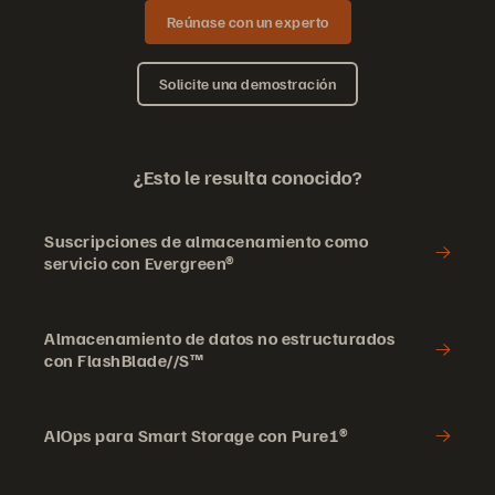
Reúnase con un experto
protección y recuperación
modelo Evergreen
escalables en las
de datos
Solicite una demostración
instalaciones
suscripciones escalables
Enterprise Strategy Group (ESG)
¿Esto le resulta conocido?
Suscripciones de almacenamiento como
servicio con Evergreen®
Almacenamiento de datos no estructurados
con FlashBlade//S™
AIOps para Smart Storage con Pure1®