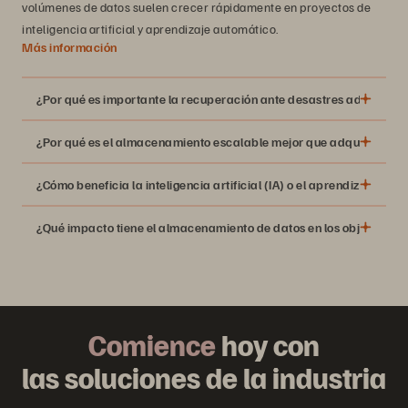
volúmenes de datos suelen crecer rápidamente en proyectos de
inteligencia artificial y aprendizaje automático.
Más información
¿Por qué es importante la recuperación ante desastres además de
¿Por qué es el almacenamiento escalable mejor que adquirir suf
¿Cómo beneficia la inteligencia artificial (IA) o el aprendizaje a
¿Qué impacto tiene el almacenamiento de datos en los objetivos d
matrices basadas íntegramente en tecnología
flash
Los algoritmos de ML
Comience
hoy con
las soluciones de la industria
IA