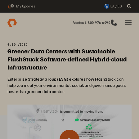
My Updates
LA / ES
2
Ventas 1-800-976-6494
4:16 VIDEO
Greener Data Centers with Sustainable
FlashStack Software-defined Hybrid-cloud
Infrastructure
Enterprise Strategy Group (ESG) explores how FlashStack can
help you meet your environmental, social, and governance goals
towards a greener data center.