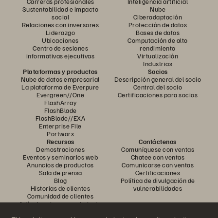
Carreras profesionales
Inteligencia artificial
Sustentabilidad e impacto
Nube
social
Ciberadaptación
Relaciones con inversores
Protección de datos
Liderazgo
Bases de datos
Ubicaciones
Computación de alto
Centro de sesiones
rendimiento
informativas ejecutivas
Virtualización
Industrias
Plataformas y productos
Socios
Nube de datos empresarial
Descripción general del socio
La plataforma de Everpure
Central del socio
Evergreen//One
Certificaciones para socios
FlashArray
FlashBlade
FlashBlade//EXA
Enterprise File
Portworx
Recursos
Contáctenos
Demostraciones
Comuníquese con ventas
Eventos y seminarios web
Chatee con ventas
Anuncios de productos
Comunicarse con ventas
Sala de prensa
Certificaciones
Blog
Política de divulgación de
Historias de clientes
vulnerabilidades
Comunidad de clientes
Artículo sobre conocimiento