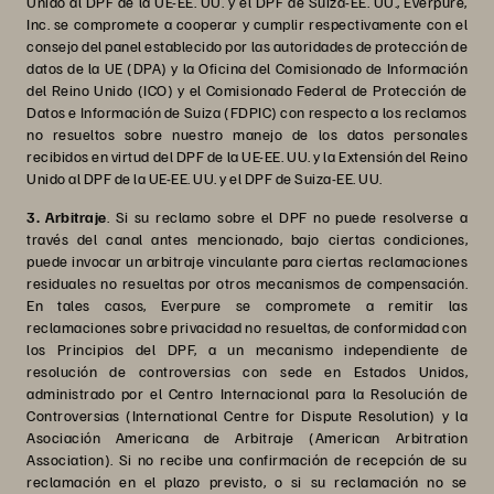
Unido al DPF de la UE-EE. UU. y el DPF de Suiza-EE. UU., Everpure,
Inc. se compromete a cooperar y cumplir respectivamente con el
consejo del panel establecido por las autoridades de protección de
datos de la UE (DPA) y la Oficina del Comisionado de Información
del Reino Unido (ICO) y el Comisionado Federal de Protección de
Datos e Información de Suiza (FDPIC) con respecto a los reclamos
no resueltos sobre nuestro manejo de los datos personales
recibidos en virtud del DPF de la UE-EE. UU. y la Extensión del Reino
Unido al DPF de la UE-EE. UU. y el DPF de Suiza-EE. UU.
3. Arbitraje
. Si su reclamo sobre el DPF no puede resolverse a
través del canal antes mencionado, bajo ciertas condiciones,
puede invocar un arbitraje vinculante para ciertas reclamaciones
residuales no resueltas por otros mecanismos de compensación.
En tales casos, Everpure se compromete a remitir las
reclamaciones sobre privacidad no resueltas, de conformidad con
los Principios del DPF, a un mecanismo independiente de
resolución de controversias con sede en Estados Unidos,
administrado por el Centro Internacional para la Resolución de
Controversias (International Centre for Dispute Resolution) y la
Asociación Americana de Arbitraje (American Arbitration
Association). Si no recibe una confirmación de recepción de su
reclamación en el plazo previsto, o si su reclamación no se