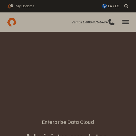
My Updates
LA / ES
2
Ventas 1-800-976-6494
Enterprise Data Cloud