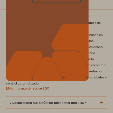
¿Qué es un EDC y en qué se diferencia de las arquitecturas de
almacenamiento tradicionales?
Las arquitecturas de almacenamiento tradicionales se basan en
sistemas aislados: matrices de bloques, archivos y objetos
administradas de forma individual, renovadas cada pocos años y
operadas mediante procesos manuales. EDC es un enfoque
arquitectónico único para su organización, no un producto.
Describe el estado operativo que se alcanza cuando la plataforma
Everpure funciona como un único sistema en todos sus entornos.
Administra sus datos como una única nube, con políticas globales y
control automatizado.
Más información sobre EDC
¿Necesito una nube pública para tener una EDC?