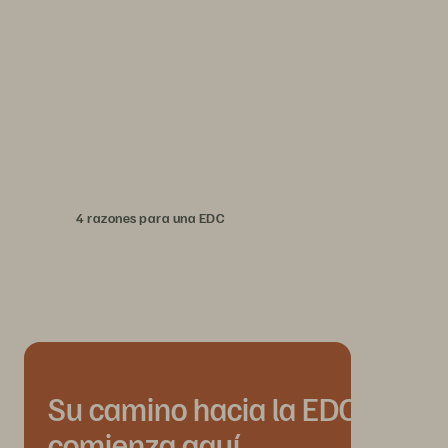
Por qué una EDC es la arquitectura
correcta para la IA.
Múltiples enfoques arquitectónicos compiten por definir el futuro
de los datos para IA. Por qué una EDC se impone.
4 razones para una EDC
Su camino hacia la EDC
comienza aquí