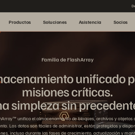
De
Productos
Soluciones
Asistencia
Socios
Familia de FlashArray
acenamiento unificado 
misiones críticas.
a simpleza sin precedent
Array™ unifica el almacenamiento de bloques, archivos y objetos d
nto. Los datos son fáciles de administrar, están protegidos y dispon
ones, incluso durante las fases de crecimiento, actualización y man