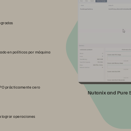
tegradas
ado en políticas por máquina
RPO prácticamente cero
Nutanix and Pure S
a lograr operaciones