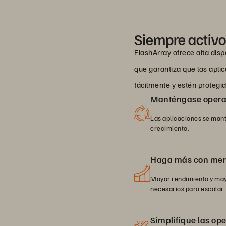
Siempre activo,
FlashArray ofrece alta dispo
que garantiza que las apli
fácilmente y estén proteg
Manténgase opera
Las aplicaciones se mant
crecimiento.
Haga más con meno
Mayor rendimiento y may
necesarios para escalar.
Simplifique las op