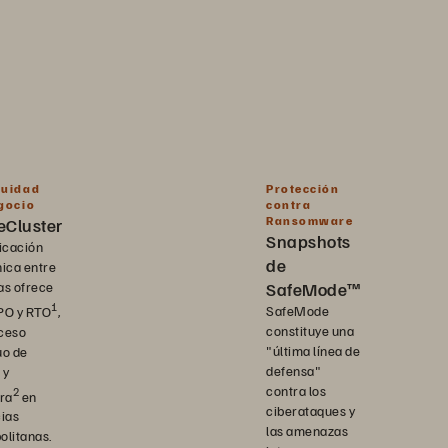
nuidad
Protección
gocio
contra
Ransomware
eCluster
Snapshots
icación
de
nica entre
as ofrece
SafeMode™
1
SafeMode
PO y RTO
,
constituye una
ceso
"última línea de
uo de
defensa"
 y
contra los
2
ura
en
ciberataques y
cias
las amenazas
olitanas.