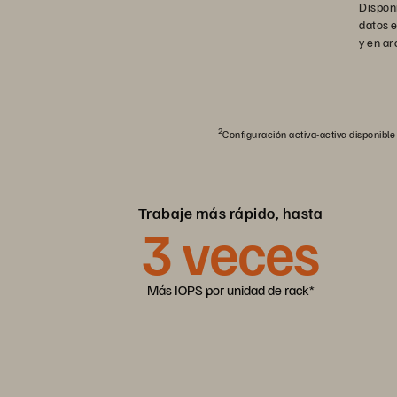
Dispon
datos 
y en ar
2
Configuración activa-activa disponible
Trabaje más rápido, hasta
3
veces
Más IOPS por unidad de rack*