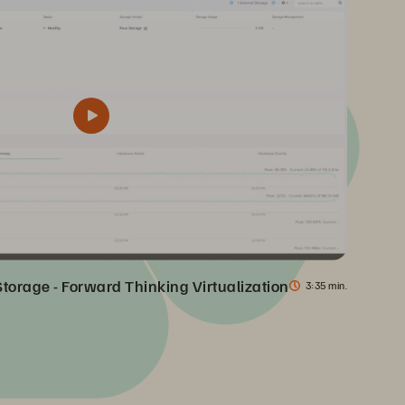
torage - Forward Thinking Virtualization
3
35 min.