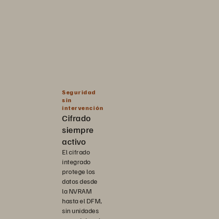
Seguridad
sin
intervención
Cifrado
siempre
activo
El cifrado
integrado
protege los
datos desde
la NVRAM
hasta el DFM,
sin unidades