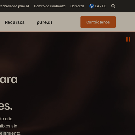
sarrollado para IA
Centro de confianza
Carreras
LA / ES
Recursos
pure.ai
Contáctenos
para
es.
e alto
ibles sin
tenimiento.