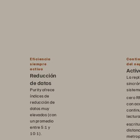
Eficiencia
Conti
siempre
del ne
activa
Activ
Reducción
La repl
de datos
sincró
Purity ofrece
sistem
índices de
cero R
reducción de
con ac
datos muy
contin
elevados (con
lectura
un promedio
escrit
entre 5:1 y
distan
10:1).
metrop