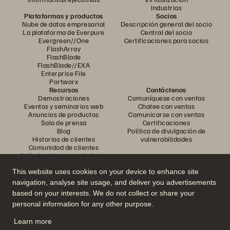
Industrias
Plataformas y productos
Socios
Nube de datos empresarial
Descripción general del socio
La plataforma de Everpure
Central del socio
Evergreen//One
Certificaciones para socios
FlashArray
FlashBlade
FlashBlade//EXA
Enterprise File
Portworx
Recursos
Contáctenos
Demostraciones
Comuníquese con ventas
Eventos y seminarios web
Chatee con ventas
Anuncios de productos
Comunicarse con ventas
Sala de prensa
Certificaciones
Blog
Política de divulgación de
Historias de clientes
vulnerabilidades
Comunidad de clientes
Artículo sobre conocimiento
This website uses cookies on your device to enhance site
navigation, analyse site usage, and deliver you advertisements
Únase a la conversación
based on your interests. We do not collect or share your
Siga todos los canales sociales oficiales de Everpure
personal information for any other purpose.
Learn more