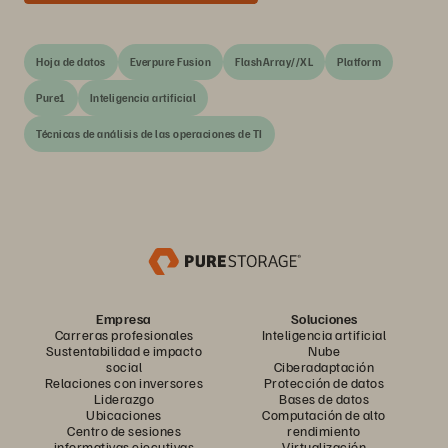
Hoja de datos
Everpure Fusion
FlashArray//XL
Platform
Pure1
Inteligencia artificial
Técnicas de análisis de las operaciones de TI
Empresa
Soluciones
Carreras profesionales
Inteligencia artificial
Sustentabilidad e impacto
Nube
social
Ciberadaptación
Relaciones con inversores
Protección de datos
Liderazgo
Bases de datos
Ubicaciones
Computación de alto
Centro de sesiones
rendimiento
informativas ejecutivas
Virtualización