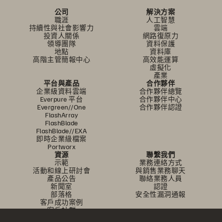
公司
解決方案
職涯
人工智慧
持續性與社會影響力
雲端
投資人關係
網路復原力
領導團隊
資料保護
地點
資料庫
高階主管簡報中心
高效能運算
虛擬化
產業
平台與產品
合作夥伴
企業級資料雲端
合作夥伴總覽
Everpure 平台
合作夥伴中心
Evergreen//One
合作夥伴認證
FlashArray
FlashBlade
FlashBlade//EXA
即時企業級檔案
Portworx
資源
聯繫我們
示範
業務連絡方式
活動和線上研討會
與銷售業務聊天
產品公告
聯絡業務人員
新聞室
認證
部落格
安全性漏洞通報
客戶成功案例
客戶社群
知識文章