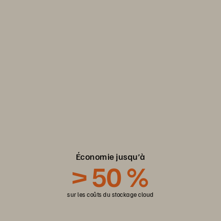
natif Everpure Cloud
Commencez votre essai gratuit de 30 jours du service
Azure natif Everpure Cloud pour évoluer plus rapidement
et économiser davantage.
S’inscrire
Économie jusqu’à
> 50 %
sur les coûts du stockage cloud