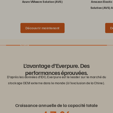
Azure VMware Solution (AVS)
Amazon Elastic
Solution (AVS) 
Découvrir maintenant
D
Slide
L’avantage d’Everpure. Des
performances éprouvées.
D’après les données d’IDC, Everpure est le leader sur le marché du
stockage OEM externe dans le monde (à l’exclusion de la Chine).
Croissance annuelle de la capacité totale