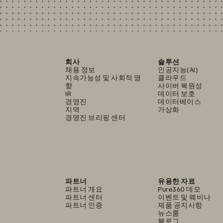
회사
솔루션
채용 정보
인공지능(AI)
지속가능성 및 사회적 영
클라우드
향
사이버 복원성
IR
데이터 보호
경영진
데이터베이스
지역
가상화
경영진 브리핑 센터
파트너
유용한 자료
파트너 개요
Pure360 데모
파트너 센터
이벤트 및 웨비나
파트너 인증
제품 공지사항
뉴스룸
블로그