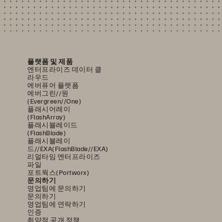
플랫폼 및 제품
엔터프라이즈 데이터 클
라우드
에버퓨어 플랫폼
에버그린//원
(Evergreen//One)
플래시어레이
(FlashArray)
플래시블레이드
(FlashBlade)
플래시블레이
드//EXA(FlashBlade//EXA)
리얼타임 엔터프라이즈
파일
포트웍스(Portworx)
문의하기
영업팀에 문의하기
문의하기
영업팀에 연락하기
인증
취약점 공개 정책