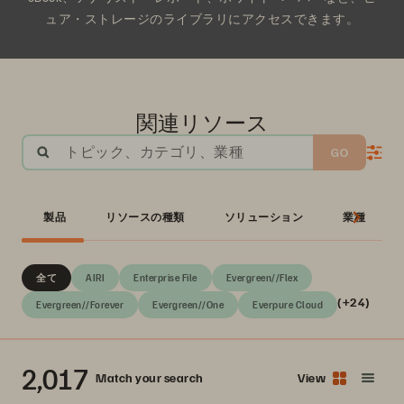
ュア・ストレージのライブラリにアクセスできます。
関連リソース
トピック、カテゴリ、業種
GO
製品
リソースの種類
ソリューション
業種
全て
AIRI
Enterprise File
Evergreen//Flex
(+24)
Evergreen//Forever
Evergreen//One
Everpure Cloud
2,017
Match your search
View