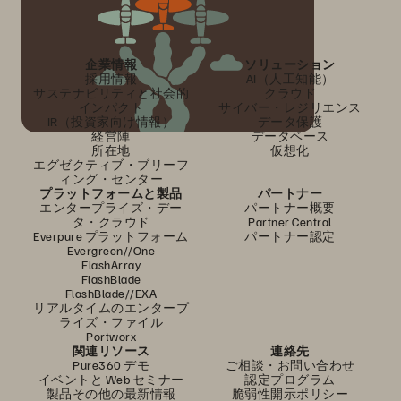
企業情報
ソリューション
採用情報
AI（人工知能）
サステナビリティと社会的
クラウド
インパクト
サイバー・レジリエンス
IR（投資家向け情報）
データ保護
経営陣
データベース
所在地
仮想化
エグゼクティブ・ブリーフ
ィング・センター
プラットフォームと製品
パートナー
エンタープライズ・デー
パートナー概要
タ・クラウド
Partner Central
Everpure プラットフォーム
パートナー認定
Evergreen//One
FlashArray
FlashBlade
FlashBlade//EXA
リアルタイムのエンタープ
ライズ・ファイル
Portworx
関連リソース
連絡先
Pure360 デモ
ご相談・お問い合わせ
イベントと Web セミナー
認定プログラム
製品その他の最新情報
脆弱性開示ポリシー