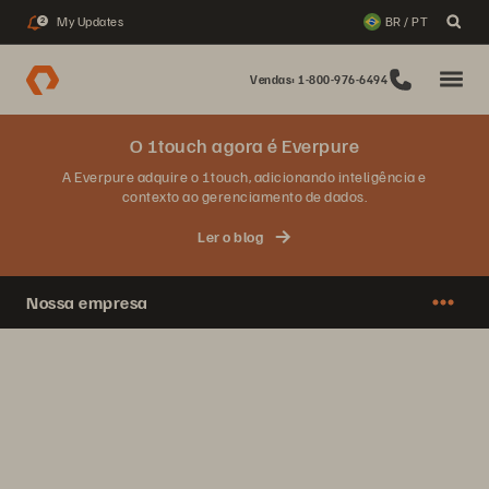
My Updates
BR / PT
2
Vendas: 1-800-976-6494
O 1touch agora é Everpure
A Everpure adquire o 1touch, adicionando inteligência e
contexto ao gerenciamento de dados.
Ler o blog
Nossa empresa