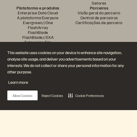
Setores
Plataforma e produtos
Parceiros
Enterprise Data Cloud
Visão geral do parceiro
A plataforma Everpure
Central de parceiros
Evergreen//One
Certificações de parceiro
FlashArray
FlashBlade
FlashBlade//EXA
Enterprise File
Portworx
Recursos
Entre em contato
This website uses cookies on your device to enhance site navigation,
Demonstrações
Entre em contato com a
analyse site usage, and deliver you advertisements based on your
Eventos e webinars
equipe de vendas
interests. We do not collect or share your personal information for any
Anúncios de produto
Fale com o departamento de
Sala de imprensa
vendas
other purpose.
Blog
Ligue para a equipe de vendas
Histórias de clientes
Certificações
Learn more
Comunidade de clientes
Política sobre divulgação de
Artigos sobre conhecimentos
vulnerabilidades
Allow Cookies
Reject Cookies
Cookie Preferences
Participe da conversa
Siga todas as redes sociais da Everpure
Main Menu
Nossa empresa