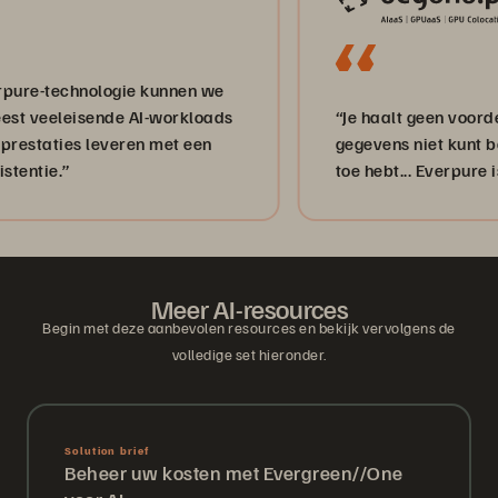
echnologie kunnen we
eleisende AI-workloads
“Je haalt geen voordeel uit AI
ies leveren met een
gegevens niet kunt beheren
.”
toe hebt... Everpure is waar 
Meer AI-resources
Begin met deze aanbevolen resources en bekijk vervolgens de
volledige set hieronder.
Solution brief
Beheer uw kosten met Evergreen//One