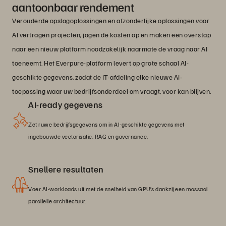
aantoonbaar rendement
Verouderde opslagoplossingen en afzonderlijke oplossingen voor
AI vertragen projecten, jagen de kosten op en maken een overstap
naar een nieuw platform noodzakelijk naarmate de vraag naar AI
toeneemt. Het Everpure-platform levert op grote schaal AI-
geschikte gegevens, zodat de IT-afdeling elke nieuwe AI-
toepassing waar uw bedrijfsonderdeel om vraagt, voor kan blijven.
AI-ready gegevens
Zet ruwe bedrijfsgegevens om in AI-geschikte gegevens met
ingebouwde vectorisatie, RAG en governance.
Snellere resultaten
Voer AI-workloads uit met de snelheid van GPU’s dankzij een massaal
parallelle architectuur.