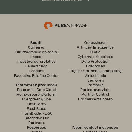
Bedrijf
Oplossingen
Carrières
Artificial Intelligence
Duurzaamheid en social
Cloud
impact
Cyberweerbaarheid
Investeerdersrelaties
Data Protection
Leiderschap
Databases
Locaties
High performance computing
Executive Briefing Center
Virtualisatie
Sectoren
Platform en producten
Partners
Enterprise Data Cloud
Partneroverzicht
Het Everpure-platform
Partner Central
Evergreen//One
Partnercertificaten
FlashArray
FlashBlade
FlashBlade//EXA
Enterprise File
Portworx
Resources
Neem contact met ons op
Demos
Contact Sales