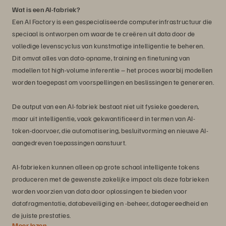
Wat is een AI-fabriek?
Een AI Factory is een gespecialiseerde computerinfrastructuur die
speciaal is ontworpen om waarde te creëren uit data door de
volledige levenscyclus van kunstmatige intelligentie te beheren.
Dit omvat alles van data-opname, training en finetuning van
modellen tot high-volume inferentie – het proces waarbij modellen
worden toegepast om voorspellingen en beslissingen te genereren.
De output van een AI-fabriek bestaat niet uit fysieke goederen,
maar uit intelligentie, vaak gekwantificeerd in termen van AI-
token-doorvoer, die automatisering, besluitvorming en nieuwe AI-
aangedreven toepassingen aanstuurt.
AI-fabrieken kunnen alleen op grote schaal intelligente tokens
produceren met de gewenste zakelijke impact als deze fabrieken
worden voorzien van data door oplossingen te bieden voor
datafragmentatie, databeveiliging en -beheer, datagereedheid en
de juiste prestaties.
Meer lezen