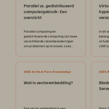
Parallel vs. gedistribueerd
Virtu
computergebruik: Een
hyper
overzicht
versc
Parallel computing en
In dit 
gedistribueerde computing zijn twee
belang
verschillende rekenbenaderingen
virtual
om problemen op te lossen. Lees
(VM's)
verder voor meer informatie over
deze technologieën.
2025 Artikel Pure Knowledge
2025 
Wat is vectorembedding?
Blade
Serve
Een vector embedding is een
Rack, b