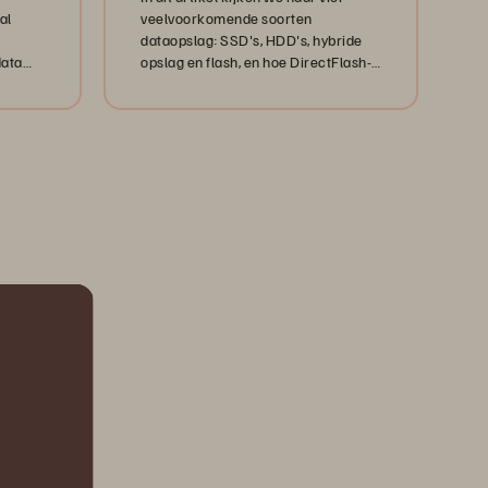
al
veelvoorkomende soorten
dataopslag: SSD's, HDD's, hybride
data
opslag en flash, en hoe DirectFlash-
modules van Pure Storage het spel
veranderen.