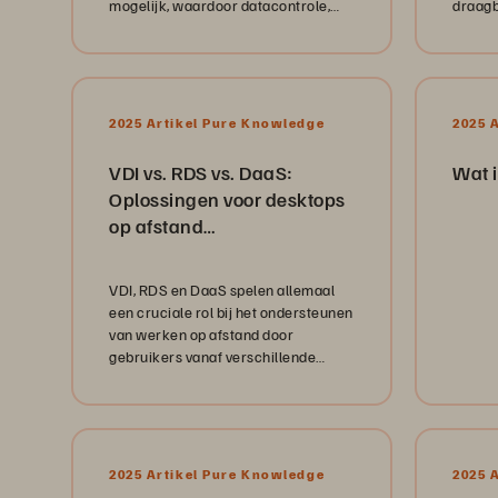
mogelijk, waardoor datacontrole,
draagb
compliance en efficiëntie worden
omgevi
gegarandeerd.
implem
2025 Artikel Pure Knowledge
2025 
VDI vs. RDS vs. DaaS:
Wat i
Oplossingen voor desktops
op afstand
gedemystificeerd
VDI, RDS en DaaS spelen allemaal
een cruciale rol bij het ondersteunen
van werken op afstand door
gebruikers vanaf verschillende
locaties toegang te bieden tot hun
desktopomgevingen en applicaties.
In dit artikel bekijken we ze en hun
belangrijkste verschillen nader.
2025 Artikel Pure Knowledge
2025 