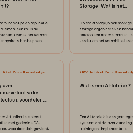
hil?
Storage: Wat is het
verschil?
ots, back-ups en replicatie
Object storage, block storage 
allemaal een rol in de
storage organiseren en bena
otectie. Ontdek het verschil
data op een andere manier. L
 snapshots, back-ups en
verder om het verschil te leren
tie.
Artikel Pure Knowledge
2026 Artikel Pure Knowled
g over
Wat is een AI-fabriek?
inervirtualisatie:
tectuur, voordelen,
gingen
ervirtualisatie isoleert
Een AI-fabriek is een geïntegr
aties met gedeelde OS-
systeem dat dataverzameling, 
ces, waardoor lichtgewicht,
training en -implementatie