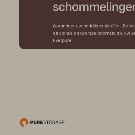
schommelinge
Garandeer uw bedrijfscontinuïteit. Behee
efficiëntie en voorspelbaarheid die uw org
Everpure.
Ontdek de voordelen van Everpure