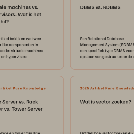
ele machines vs.
DBMS vs. RDBMS
visors: Wat is het
hil?
artikel bekijken we twee
Een Relational Database
rijke componenten in
Management System (RDBMS
isatie: virtuele machines
een specifiek type DBMS voor
 en hypervisors.
opslaan van gestructureerde 
Lees verder voor meer informa
Artikel Pure Knowledge
2025 Artikel Pure Knowled
 Server vs. Rack
Wat is vector zoeken?
r vs. Tower Server
lade en tower zijn drie
Ontdek hoe vector zoeken AI-