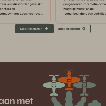
n servers die worden gebruikt
aangedreven informatie-opha
acenters en
mogelijk maakt en de
fsomgevingen. Lees meer over
toegankelijkheid van bedrijfs
 de voor- en nadelen van elk.
transformeert.
Meer laten zien
Back to search
aan met