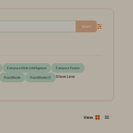
Start
Everpure Data Intelligence
Everpure Fusion
Show Less
FlashBlade
FlashBlade//E
View