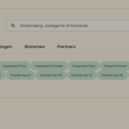
Onderwerp, categorie of branche
singen
Branches
Partners
Evergreen//Flex
Evergreen//Forever
Evergreen//One
Everpure Cloud
C
FlashArray//E
FlashArray//ST
FlashArray//X
FlashArray//XL