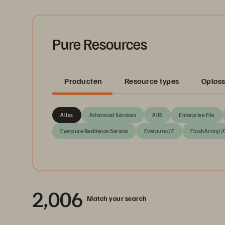
Pure Resources
Producten
Resource types
Oplos
Alles
Advanced Services
AIRI
Enterprise File
Everpure Resilience Service
Everpure//E
FlashArray//
2,006
Match your search