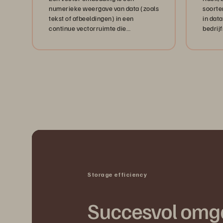
numerieke weergave van data (zoals
soorte
tekst of afbeeldingen) in een
in dat
continue vectorruimte die
bedrij
semantische of structurele relaties
hen en
vastlegt.
Storage efficiency
Succesvol omg