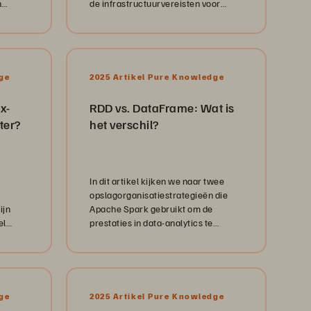
n
de infrastructuurvereisten voor
uceren
bedrijfsimplementatie.
ge
2025 Artikel Pure Knowledge
x-
RDD vs. DataFrame: Wat is
ter?
het verschil?
In dit artikel kijken we naar twee
opslagorganisatiestrategieën die
ijn
Apache Spark gebruikt om de
el
prestaties in data-analytics te
versnellen: veerkrachtige
ocht.
gedistribueerde datasets (RDD's) en
DataFrames.
ge
2025 Artikel Pure Knowledge