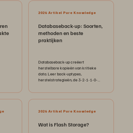
2026 Artikel Pure Knowledge
eren
Databaseback-up: Soorten,
akte
methoden en beste
praktijken
Databaseback-up creëert
herstelbare kopieën van kritieke
data. Leer back-uptypes,
herstelstrategieën, de 3-2-1-1-0-
regel en best practices voor
ondernemingen.
ge
2026 Artikel Pure Knowledge
Wat is Flash Storage?