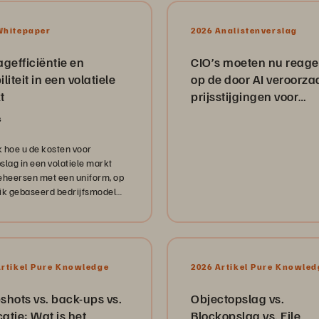
Whitepaper
2026 Analistenverslag
gefficiëntie en
CIO’s moeten nu reag
iliteit in een volatiele
op de door AI veroorza
t
prijsstijgingen voor
infrastructuur
s
 hoe u de kosten voor
slag in een volatiele markt
eheersen met een uniform, op
ik gebaseerd bedrijfsmodel
efficiëntie, flexibiliteit en
le verbetert.
Artikel Pure Knowledge
2026 Artikel Pure Knowled
hots vs. back-ups vs.
Objectopslag vs.
catie: Wat is het
Blockopslag vs. File