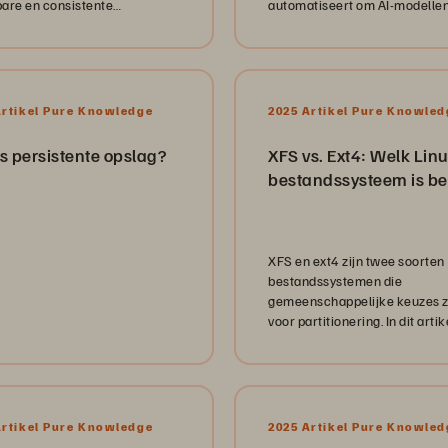
are en consistente
automatiseert om AI-modelle
ngen in ontwikkeling en
voortdurend efficiënt te prod
entatie mogelijk zijn.
en te verbeteren.
Artikel Pure Knowledge
2025 Artikel Pure Knowled
s persistente opslag?
XFS vs. Ext4: Welk Linu
bestandssysteem is be
XFS en ext4 zijn twee soorten
bestandssystemen die
gemeenschappelijke keuzes z
voor partitionering. In dit artik
worden ze nader bekeken en
worden hun use cases onderz
Artikel Pure Knowledge
2025 Artikel Pure Knowled