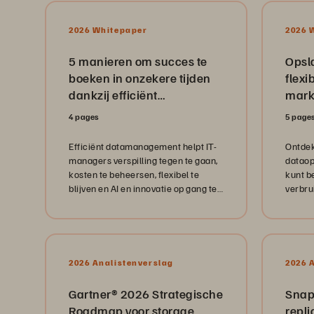
2026 Whitepaper
2026 
5 manieren om succes te
Opsla
boeken in onzekere tijden
flexib
dankzij efficiënt
mark
datamanagement
4 pages
5 page
Efficiënt datamanagement helpt IT-
Ontdek
managers verspilling tegen te gaan,
dataop
kosten te beheersen, flexibel te
kunt b
blijven en AI en innovatie op gang te
verbru
houden in een onvoorspelbare
dat de 
wereld.
contro
2026 Analistenverslag
2026 
Gartner® 2026 Strategische
Snaps
Roadmap voor storage
repli