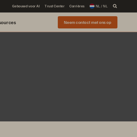
Gebouwd voor AI
Trust Center
Carrières
NL / NL
sources
Neem contact met ons op