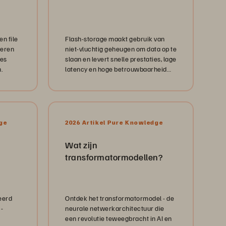
en file
Flash-storage maakt gebruik van
deren
niet-vluchtig geheugen om data op te
ees
slaan en levert snelle prestaties, lage
.
latency en hoge betrouwbaarheid
voor moderne computerbehoeften.
ge
2026 Artikel Pure Knowledge
Wat zijn
transformatormodellen?
eerd
Ontdek het transformatormodel - de
-
neurale netwerkarchitectuur die
een revolutie teweegbracht in AI en