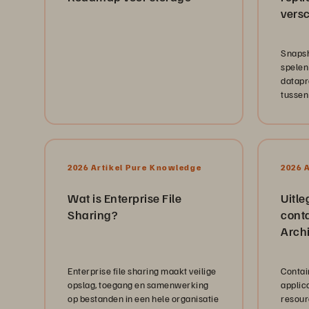
versc
Snapsh
spelen 
datapr
tussen
replica
2026 Artikel Pure Knowledge
2026 
Wat is Enterprise File
Uitle
Sharing?
conta
Archi
afwe
Enterprise file sharing maakt veilige
Contain
opslag, toegang en samenwerking
applic
op bestanden in een hele organisatie
resour