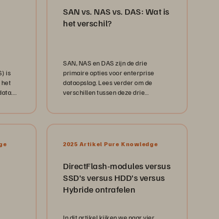
SAN vs. NAS vs. DAS: Wat is
het verschil?
SAN, NAS en DAS zijn de drie
) is
primaire opties voor enterprise
 het
dataopslag. Lees verder om de
data.
verschillen tussen deze drie
tie.
opslagtechnologieën te ontdekken.
ge
2025 Artikel Pure Knowledge
DirectFlash-modules versus
SSD's versus HDD's versus
Hybride ontrafelen
In dit artikel kijken we naar vier