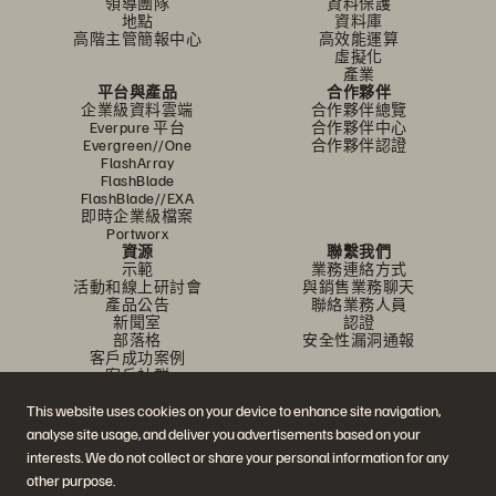
領導團隊
資料保護
地點
資料庫
高階主管簡報中心
高效能運算
虛擬化
產業
平台與產品
合作夥伴
企業級資料雲端
合作夥伴總覽
Everpure 平台
合作夥伴中心
Evergreen//One
合作夥伴認證
FlashArray
FlashBlade
FlashBlade//EXA
即時企業級檔案
Portworx
資源
聯繫我們
示範
業務連絡方式
活動和線上研討會
與銷售業務聊天
產品公告
聯絡業務人員
新聞室
認證
部落格
安全性漏洞通報
客戶成功案例
客戶社群
知識文章
This website uses cookies on your device to enhance site navigation,
analyse site usage, and deliver you advertisements based on your
加入討論
interests. We do not collect or share your personal information for any
other purpose.
追蹤所有 Everpure 官方社群平台