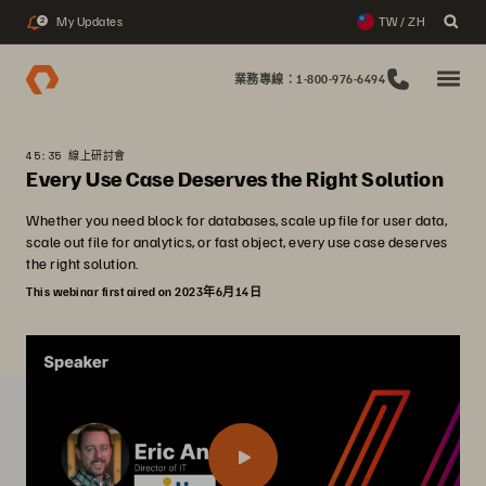
My Updates
TW / ZH
2
業務專線：1-800-976-6494
45:35 線上研討會
Every Use Case Deserves the Right Solution
Whether you need block for databases, scale up file for user data,
scale out file for analytics, or fast object, every use case deserves
the right solution.
This webinar first aired on 2023年6月14日