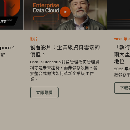
影片
2025 年
觀看影片：企業級資料雲端的
pure。
「執行
價值。
兩大重
了解
地位
Charlie Giancarlo 討論管理為何管理資
料才是未來趨勢，而非儲存設備。發
2025 
掘整合式做法如何革新企業級 IT 作
級儲存
業。
下載
立即觀看