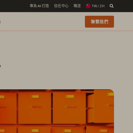
專為 AI 打造
信任中心
職涯
TW / ZH
i
聯繫我們
？