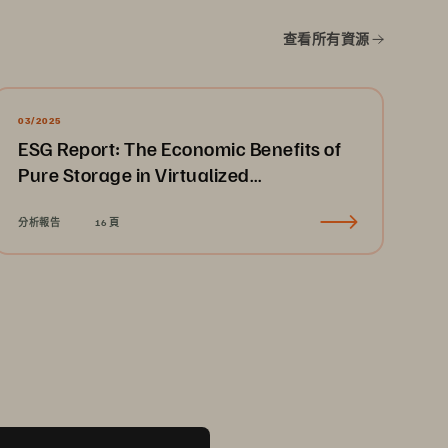
查看所有資源
03/2025
ESG Report: The Economic Benefits of
Pure Storage in Virtualized
Environments
分析報告
16 頁