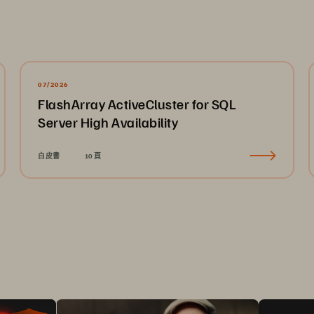
07/2026
FlashArray ActiveCluster for SQL
Server High Availability
白皮書
10 頁