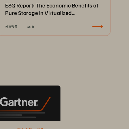
ESG Report: The Economic Benefits of
Pure Storage in Virtualized
Environments
分析報告
16 頁