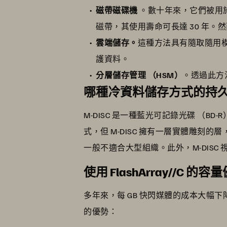
磁帶磁碟機
。數十年來，它們被用
磁帶，其使用壽命可長達 30 年
雲端儲存。
這種方法具有隨取隨用模
護資料。
分層儲存管理 （HSM）
。透過此方
哪種冷資料儲存方式的持
M-DISC 是一種藍光可記錄光碟 （B
式，但 M-DISC 擁有一層實體雕刻的層
一般不適合大型組織。此外，M-DISC
使用 FlashArray//C 
多年來，每 GB 快閃媒體的成本大幅
的優勢：