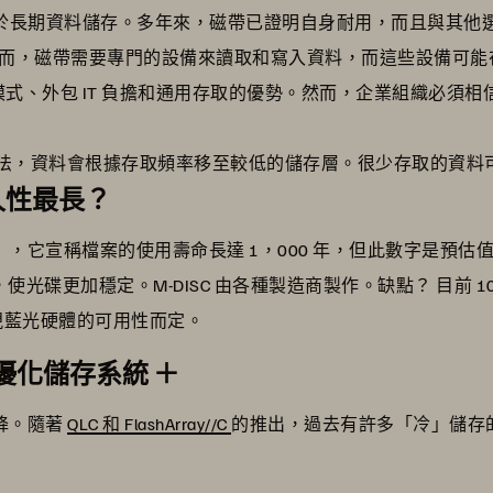
於長期資料儲存。多年來，磁帶已證明自身耐用，而且與其他
。然而，磁帶需要專門的設備來讀取和寫入資料，而這些設備可
式、外包 IT 負擔和通用存取的優勢。然而，企業組織必須
法，資料會根據存取頻率移至較低的儲存層。很少存取的資料
久性最長？
D-R），它宣稱檔案的使用壽命長達 1，000 年，但此數字是預
，使光碟更加穩定。M-DISC 由各種製造商製作。缺點？ 目前 100
 視藍光硬體的可用性而定。
的容量優化儲存系統 ＋
下降。隨著
QLC 和 FlashArray//C
的推出，過去有許多「冷」儲存