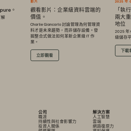
影片
2025 年
觀看影片：企業級資料雲端的
pure。
「執行
價值。
兩大重
了解
地位
Charlie Giancarlo 討論管理為何管理資
料才是未來趨勢，而非儲存設備。發
2025 
掘整合式做法如何革新企業級 IT 作
級儲存
業。
下載
立即觀看
公司
解決方案
職涯
人工智慧
持續性與社會影響力
雲端
投資人關係
網路復原力
領導團隊
資料保護