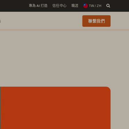
專為 AI 打造
信任中心
職涯
TW / ZH
i
聯繫我們