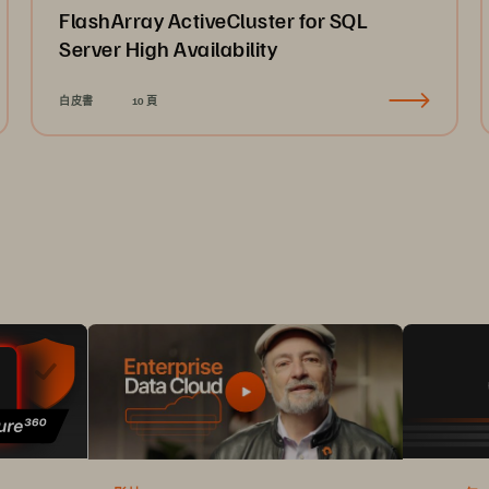
FlashArray ActiveCluster for SQL
Server High Availability
白皮書
10 頁