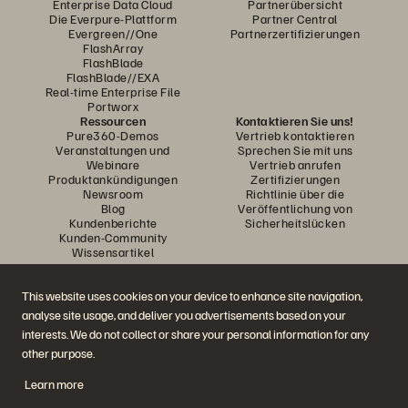
Enterprise Data Cloud
Partnerübersicht
Die Everpure-Plattform
Partner Central
Evergreen//One
Partnerzertifizierungen
FlashArray
FlashBlade
FlashBlade//EXA
Real-time Enterprise File
Portworx
Ressourcen
Kontaktieren Sie uns!
Pure360-Demos
Vertrieb kontaktieren
Veranstaltungen und
Sprechen Sie mit uns
Webinare
Vertrieb anrufen
Produktankündigungen
Zertifizierungen
Newsroom
Richtlinie über die
Blog
Veröffentlichung von
Kundenberichte
Sicherheitslücken
Kunden-Community
Wissensartikel
This website uses cookies on your device to enhance site navigation,
Diskutiere mit
analyse site usage, and deliver you advertisements based on your
Folgen Sie den Everpure Social Media Kanälen
interests. We do not collect or share your personal information for any
other purpose.
Learn more
© 2026 Everpure, Inc. Alle Rechte vorbehalten.