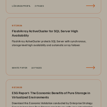
LÖSUNGSPROFIL
3 PAGES
07/2026
FlashArray ActiveCluster for SQL Server High
Availability
FlashArray ActiveCluster protects SQL Server with synchronous,
storage-level high availability and automatic array failover.
WHITE PAPER
10 PAGES
03/2025
ESG Report: The Economic Benefits of Pure Storage in
Virtualized Environments
Download this Economic Validation conducted by Enterprise Strategy
Group to learn how Pure Storage can help you with your virtualization