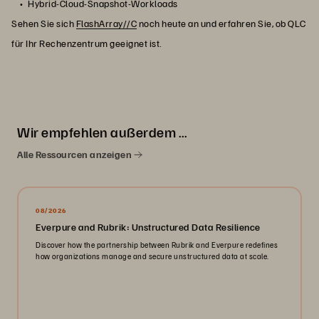
Hybrid-Cloud-Snapshot-Workloads
Sehen Sie sich
FlashArray//C
noch heute an und erfahren Sie, ob QLC
für Ihr Rechenzentrum geeignet ist.
Wir empfehlen außerdem …
Alle Ressourcen anzeigen
08/2026
Everpure and Rubrik: Unstructured Data Resilience
Discover how the partnership between Rubrik and Everpure redefines
how organizations manage and secure unstructured data at scale.