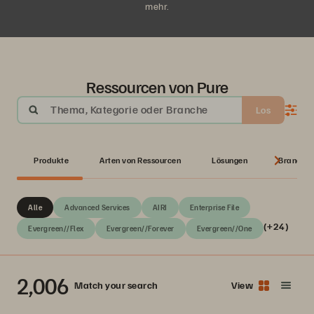
mehr.
Ressourcen von Pure
Thema, Kategorie oder Branche
Los
Produkte
Arten von Ressourcen
Lösungen
Branche
Alle
Advanced Services
AIRI
Enterprise File
(+24)
Evergreen//Flex
Evergreen//Forever
Evergreen//One
2,006
Match your search
View