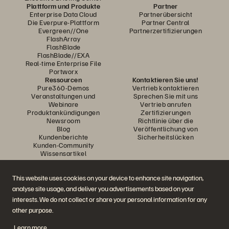
Plattform und Produkte
Partner
Enterprise Data Cloud
Partnerübersicht
Die Everpure-Plattform
Partner Central
Evergreen//One
Partnerzertifizierungen
FlashArray
FlashBlade
FlashBlade//EXA
Real-time Enterprise File
Portworx
Ressourcen
Kontaktieren Sie uns!
Pure360-Demos
Vertrieb kontaktieren
Veranstaltungen und
Sprechen Sie mit uns
Webinare
Vertrieb anrufen
Produktankündigungen
Zertifizierungen
Newsroom
Richtlinie über die
Blog
Veröffentlichung von
Kundenberichte
Sicherheitslücken
Kunden-Community
Wissensartikel
This website uses cookies on your device to enhance site navigation,
Diskutiere mit
analyse site usage, and deliver you advertisements based on your
Folgen Sie den Everpure Social Media Kanälen
interests. We do not collect or share your personal information for any
other purpose.
Learn more