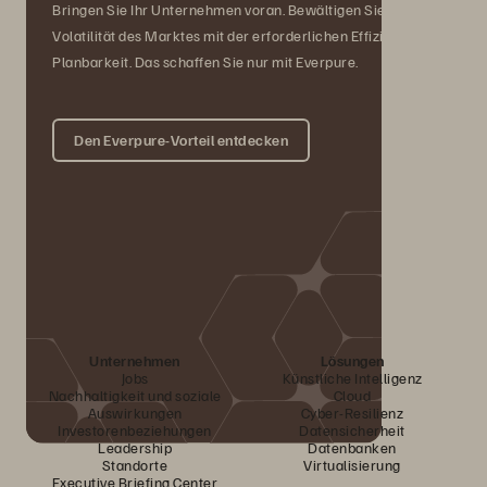
Bringen Sie Ihr Unternehmen voran. Bewältigen Sie die
Volatilität des Marktes mit der erforderlichen Effizienz und
Planbarkeit. Das schaffen Sie nur mit Everpure.
Den Everpure-Vorteil entdecken
Unternehmen
Lösungen
Jobs
Künstliche Intelligenz
Nachhaltigkeit und soziale
Cloud
Auswirkungen
Cyber-Resilienz
Investorenbeziehungen
Datensicherheit
Leadership
Datenbanken
Standorte
Virtualisierung
Executive Briefing Center